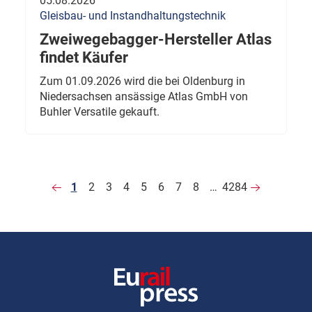
05.08.2026
Gleisbau- und Instandhaltungstechnik
Zweiwegebagger-Hersteller Atlas
findet Käufer
Zum 01.09.2026 wird die bei Oldenburg in
Niedersachsen ansässige Atlas GmbH von
Buhler Versatile gekauft.
1
2
3
4
5
6
7
8
…
4284