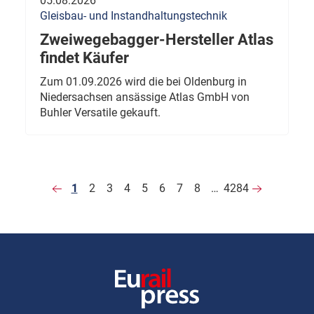
05.08.2026
Gleisbau- und Instandhaltungstechnik
Zweiwegebagger-Hersteller Atlas
findet Käufer
Zum 01.09.2026 wird die bei Oldenburg in
Niedersachsen ansässige Atlas GmbH von
Buhler Versatile gekauft.
1
2
3
4
5
6
7
8
…
4284