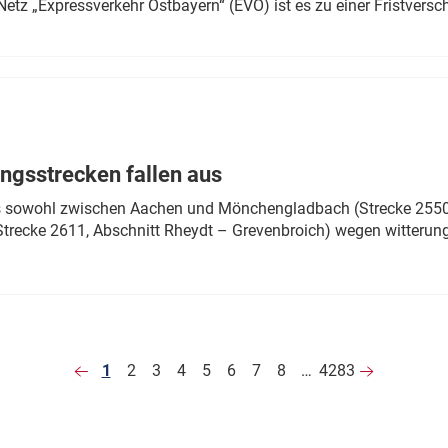
Netz „Expressverkehr Ostbayern“ (EVO) ist es zu einer Fristver
ngsstrecken fallen aus
 es sowohl zwischen Aachen und Mönchengladbach (Strecke 2550,
recke 2611, Abschnitt Rheydt – Grevenbroich) wegen witterun
1
2
3
4
5
6
7
8
…
4283