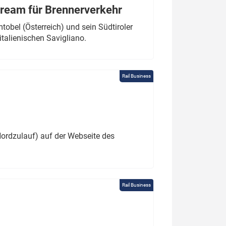
tream für Brennerverkehr
obel (Österreich) und sein Südtiroler
italienischen Savigliano.
Rail Business
ordzulauf) auf der Webseite des
Rail Business