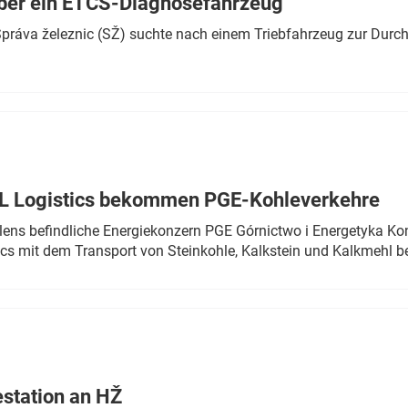
ber ein ETCS-Diagnosefahrzeug
r Správa železnic (SŽ) suchte nach einem Triebfahrzeug zur Dur
TL Logistics bekommen PGE-Kohleverkehre
olens befindliche Energiekonzern PGE Górnictwo i Energetyka K
cs mit dem Transport von Steinkohle, Kalkstein und Kalkmehl be
estation an HŽ