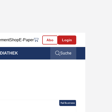
ement
Shop
E-Paper
Abo
Login
Suche
DIATHEK
Rail Business