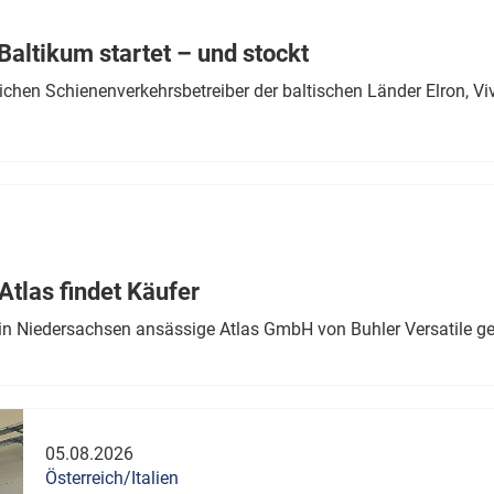
Eurailpress Career Boost
 & Komponenten
altikum startet – und stockt
ur & Ausrüstung
chen Schienenverkehrsbetreiber der baltischen Länder Elron, V
tlas findet Käufer
in Niedersachsen ansässige Atlas GmbH von Buhler Versatile ge
05.08.2026
Österreich/Italien