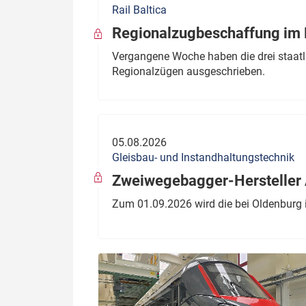
Rail Baltica
Politik
Fahrzeuge
Regionalzugbeschaffung im B
Verbände: Wer spricht für
Infrastrukt
Vergangene Woche haben die drei staatli
wen?
Regionalzügen ausgeschrieben.
ÖPNV
Marktplatz: Wer macht was?
Start-Up-Check
05.08.2026
Thema des Monats
Gleisbau- und Instandhaltungstechnik
Dossier: Generalsanierung
Zweiwegebagger-Hersteller A
Dossier: ETCS
Zum 01.09.2026 wird die bei Oldenburg 
Dossier:
Stellwerksbesetzung