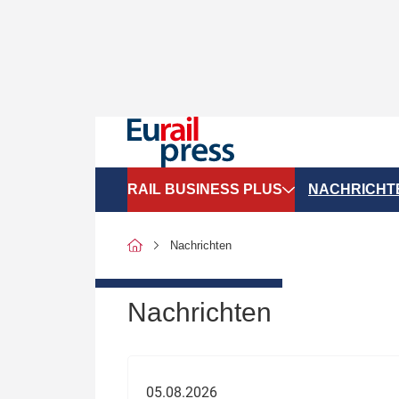
RAIL BUSINESS PLUS
NACHRICHT
Organigramme
Politik
Nachrichten
SGV-Marktdaten
Recht
SPNV-Marktdaten
Personen &
Nachrichten
Bilanzen
Unternehme
Recht
Betrieb & S
05.08.2026