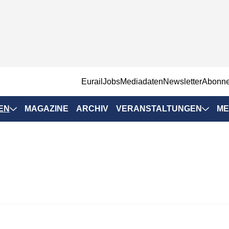
EurailJobs
Mediadaten
Newsletter
Abonn
EN
MAGAZINE
ARCHIV
VERANSTALTUNGEN
ME
Eurailpress-
Veranstaltungen
Rad-Schiene Tagung
 Positionen
IRSA 2025
n & Märkte
Branchentermine
ervices