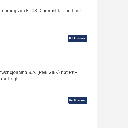
chführung von ETCS-Diagnostik – und hat
Rail Business
onwencjonalna S.A. (PGE GiEK) hat PKP
auftragt.
Rail Business