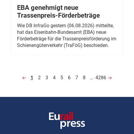
EBA genehmigt neue
Trassenpreis-Förderbeträge
Wie DB InfraGo gestern (06.08.2026) mitteilte,
hat das Eisenbahn-Bundesamt (EBA) neue
Förderbeträge für die Trassenpreisförderung im
Schienengüterverkehr (TraFöG) beschieden.
1
2
3
4
5
6
7
8
…
4286