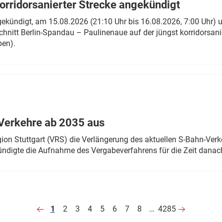
rridorsanierter Strecke angekündigt
gekündigt, am 15.08.2026 (21:10 Uhr bis 16.08.2026, 7:00 Uhr) 
hnitt Berlin-Spandau – Paulinenaue auf der jüngst korridorsan
ben).
Verkehre ab 2035 aus
n Stuttgart (VRS) die Verlängerung des aktuellen S-Bahn-Verk
ndigte die Aufnahme des Vergabeverfahrens für die Zeit danac
1
2
3
4
5
6
7
8
…
4285