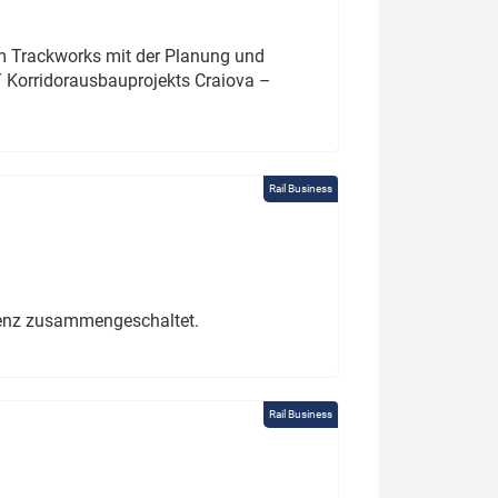
um Trackworks mit der Planung und
 Korridorausbauprojekts Craiova –
Rail Business
erenz zusammengeschaltet.
Rail Business