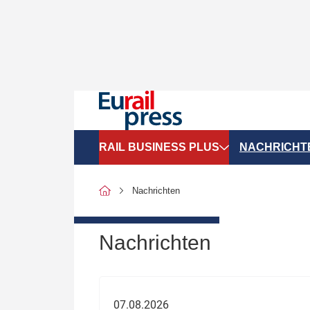
RAIL BUSINESS PLUS
NACHRICHT
Organigramme
Politik
Nachrichten
SGV-Marktdaten
Recht
SPNV-Marktdaten
Personen &
Nachrichten
Bilanzen
Unternehme
Recht
Betrieb & S
07.08.2026