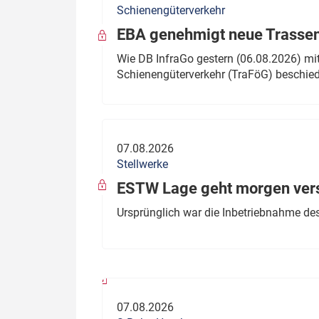
Schienengüterverkehr
Politik
Fahrzeuge
EBA genehmigt neue Trassen
Verbände: Wer spricht für
Infrastrukt
Wie DB InfraGo gestern (06.08.2026) mit
wen?
Schienengüterverkehr (TraFöG) beschie
ÖPNV
Marktplatz: Wer macht was?
Start-Up-Check
07.08.2026
Thema des Monats
Stellwerke
Dossier: Generalsanierung
ESTW Lage geht morgen versp
Dossier: ETCS
Ursprünglich war die Inbetriebnahme des
Dossier:
Stellwerksbesetzung
07.08.2026