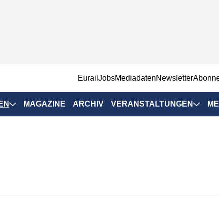
EurailJobs
Mediadaten
Newsletter
Abonn
EN
MAGAZINE
ARCHIV
VERANSTALTUNGEN
ME
Eurailpress-
Veranstaltungen
Rad-Schiene Tagung
 Positionen
IRSA 2025
n & Märkte
Branchentermine
ervices