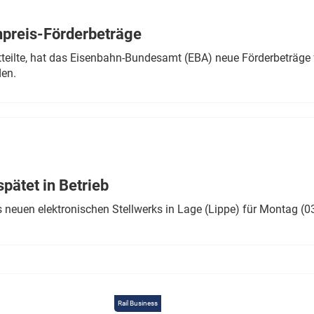
Eurailpress Career Boost
 & Komponenten
preis-Förderbeträge
ur & Ausrüstung
teilte, hat das Eisenbahn-Bundesamt (EBA) neue Förderbeträge 
den.
ätet in Betrieb
 neuen elektronischen Stellwerks in Lage (Lippe) für Montag (0
Rail Business