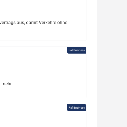
ertrags aus, damit Verkehre ohne
Rail Business
t mehr.
Rail Business