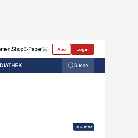
ement
Shop
E-Paper
Abo
Login
Suche
DIATHEK
Rail Business