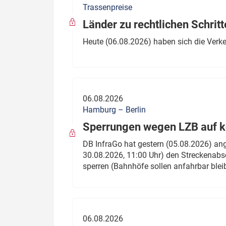
Trassenpreise
Politik
Fahrzeuge
Länder zu rechtlichen Schritt
Verbände: Wer spricht für
Infrastrukt
Heute (06.08.2026) haben sich die Verk
wen?
ÖPNV
Marktplatz: Wer macht was?
Start-Up-Check
06.08.2026
Thema des Monats
Hamburg – Berlin
Sperrungen wegen LZB auf ko
Dossier: Generalsanierung
DB InfraGo hat gestern (05.08.2026) an
Dossier: ETCS
30.08.2026, 11:00 Uhr) den Streckenabsc
sperren (Bahnhöfe sollen anfahrbar blei
Dossier:
Stellwerksbesetzung
06.08.2026