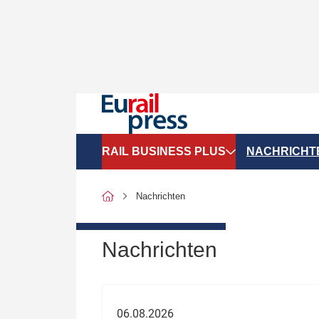
RAIL BUSINESS PLUS
NACHRICHT
Organigramme
Politik
Nachrichten
SGV-Marktdaten
Recht
SPNV-Marktdaten
Personen &
Nachrichten
Bilanzen
Unternehme
Recht
Betrieb & S
06.08.2026