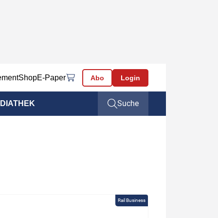
ement
Shop
E-Paper
Abo
Login
Suche
DIATHEK
Rail Business