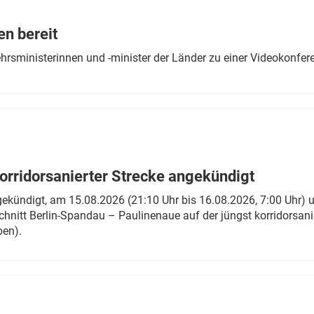
Eurailpress Career Boost
 & Komponenten
en bereit
ur & Ausrüstung
ehrsministerinnen und -minister der Länder zu einer Videokonf
rridorsanierter Strecke angekündigt
gekündigt, am 15.08.2026 (21:10 Uhr bis 16.08.2026, 7:00 Uhr) 
hnitt Berlin-Spandau – Paulinenaue auf der jüngst korridorsan
ben).