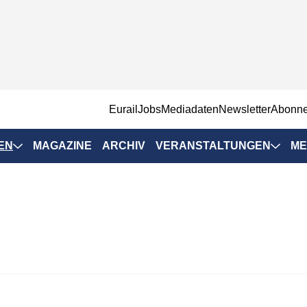
EurailJobs
Mediadaten
Newsletter
Abonn
EN
MAGAZINE
ARCHIV
VERANSTALTUNGEN
ME
Eurailpress-
Veranstaltungen
Rad-Schiene Tagung
 Positionen
IRSA 2025
n & Märkte
Branchentermine
ervices