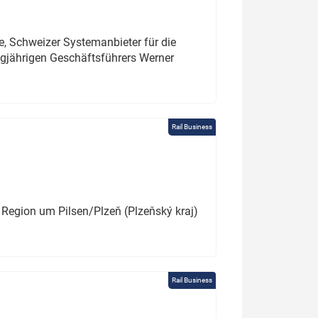
e, Schweizer Systemanbieter für die
angjährigen Geschäftsführers Werner
Rail Business
 Region um Pilsen/Plzeň (Plzeňský kraj)
Rail Business