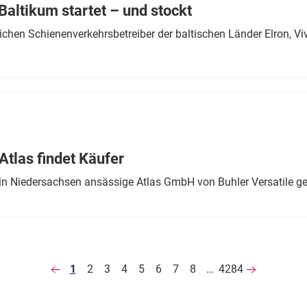
altikum startet – und stockt
chen Schienenverkehrsbetreiber der baltischen Länder Elron, V
tlas findet Käufer
in Niedersachsen ansässige Atlas GmbH von Buhler Versatile ge
1
2
3
4
5
6
7
8
…
4284