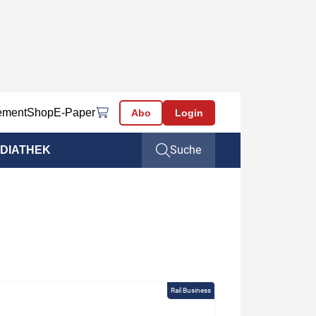
ement
Shop
E-Paper
Abo
Login
Suche
DIATHEK
Rail Business