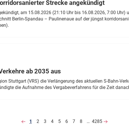
rridorsanierter Strecke angekündigt
gekündigt, am 15.08.2026 (21:10 Uhr bis 16.08.2026, 7:00 Uhr) 
hnitt Berlin-Spandau – Paulinenaue auf der jüngst korridorsan
ben).
Verkehre ab 2035 aus
n Stuttgart (VRS) die Verlängerung des aktuellen S-Bahn-Verk
ndigte die Aufnahme des Vergabeverfahrens für die Zeit danac
1
2
3
4
5
6
7
8
…
4285