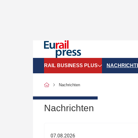
RAIL BUSINESS PLUS
NACHRICHT
Organigramme
Politik
Nachrichten
SGV-Marktdaten
Recht
SPNV-Marktdaten
Personen &
Nachrichten
Bilanzen
Unternehme
Recht
Betrieb & S
07.08.2026