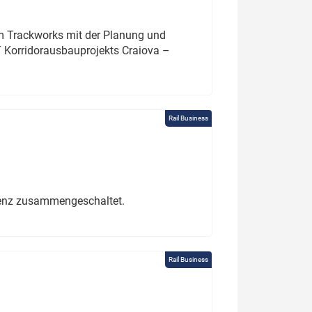
um Trackworks mit der Planung und
 Korridorausbauprojekts Craiova –
Rail Business
erenz zusammengeschaltet.
Rail Business