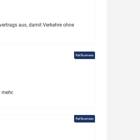
ertrags aus, damit Verkehre ohne
Rail Business
t mehr.
Rail Business