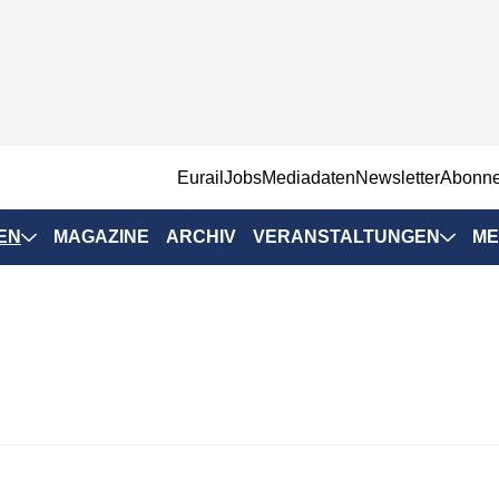
EurailJobs
Mediadaten
Newsletter
Abonn
EN
MAGAZINE
ARCHIV
VERANSTALTUNGEN
ME
Eurailpress-
Veranstaltungen
Rad-Schiene Tagung
 Positionen
IRSA 2025
n & Märkte
Branchentermine
ervices