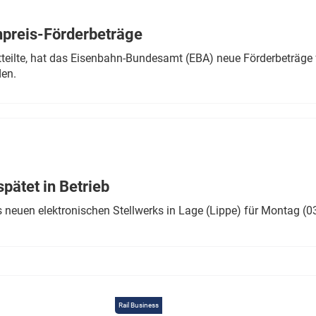
Eurailpress Career Boost
 & Komponenten
preis-Förderbeträge
ur & Ausrüstung
teilte, hat das Eisenbahn-Bundesamt (EBA) neue Förderbeträge 
den.
ätet in Betrieb
 neuen elektronischen Stellwerks in Lage (Lippe) für Montag (0
Rail Business