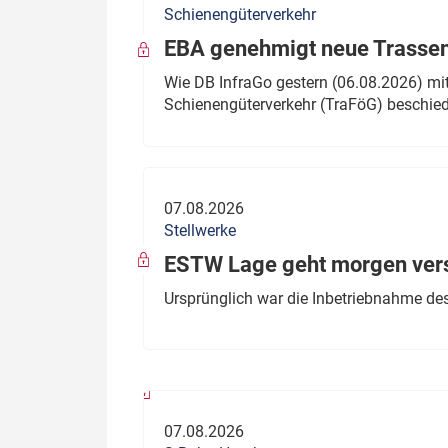
Schienengüterverkehr
Politik
Fahrzeuge
EBA genehmigt neue Trassen
Verbände: Wer spricht für
Infrastrukt
Wie DB InfraGo gestern (06.08.2026) mit
wen?
Schienengüterverkehr (TraFöG) beschie
ÖPNV
Marktplatz: Wer macht was?
Start-Up-Check
07.08.2026
Thema des Monats
Stellwerke
Dossier: Generalsanierung
ESTW Lage geht morgen versp
Dossier: ETCS
Ursprünglich war die Inbetriebnahme des
Dossier:
Stellwerksbesetzung
07.08.2026