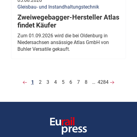
05.08.2026
Gleisbau- und Instandhaltungstechnik
Zweiwegebagger-Hersteller Atlas
findet Käufer
Zum 01.09.2026 wird die bei Oldenburg in
Niedersachsen ansässige Atlas GmbH von
Buhler Versatile gekauft.
1
2
3
4
5
6
7
8
…
4284