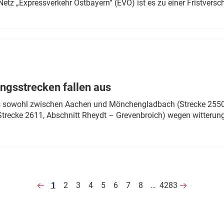
Netz „Expressverkehr Ostbayern“ (EVO) ist es zu einer Fristver
ngsstrecken fallen aus
 es sowohl zwischen Aachen und Mönchengladbach (Strecke 2550,
recke 2611, Abschnitt Rheydt – Grevenbroich) wegen witterun
1
2
3
4
5
6
7
8
…
4283