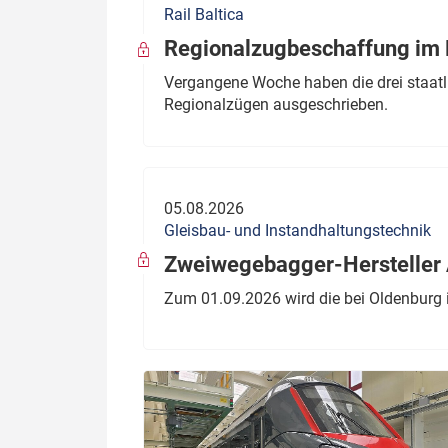
Rail Baltica
Politik
Fahrzeuge
Regionalzugbeschaffung im B
Verbände: Wer spricht für
Infrastrukt
Vergangene Woche haben die drei staatli
wen?
Regionalzügen ausgeschrieben.
ÖPNV
Marktplatz: Wer macht was?
Start-Up-Check
05.08.2026
Thema des Monats
Gleisbau- und Instandhaltungstechnik
Dossier: Generalsanierung
Zweiwegebagger-Hersteller A
Dossier: ETCS
Zum 01.09.2026 wird die bei Oldenburg 
Dossier:
Stellwerksbesetzung