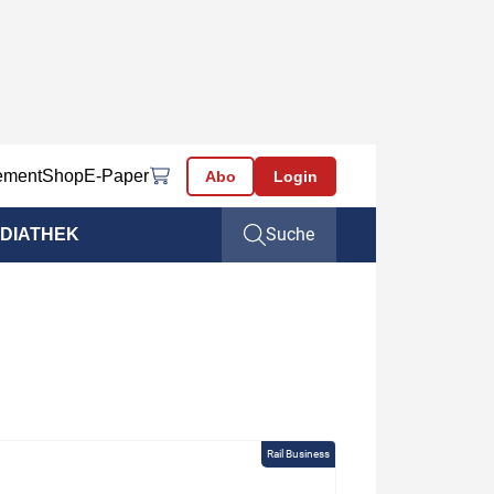
ement
Shop
E-Paper
Abo
Login
Suche
DIATHEK
Rail Business