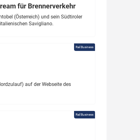
tream für Brennerverkehr
obel (Österreich) und sein Südtiroler
italienischen Savigliano.
Rail Business
ordzulauf) auf der Webseite des
Rail Business