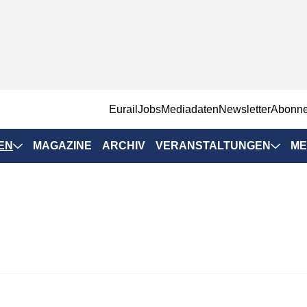
EurailJobs
Mediadaten
Newsletter
Abonn
EN
MAGAZINE
ARCHIV
VERANSTALTUNGEN
ME
Eurailpress-
Veranstaltungen
Rad-Schiene Tagung
 Positionen
IRSA 2025
n & Märkte
Branchentermine
ervices