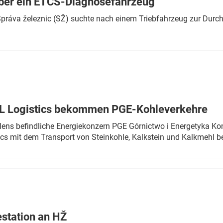
ber ein ETCS-Diagnosefahrzeug
r Správa železnic (SŽ) suchte nach einem Triebfahrzeug zur Dur
TL Logistics bekommen PGE-Kohleverkehre
olens befindliche Energiekonzern PGE Górnictwo i Energetyka K
cs mit dem Transport von Steinkohle, Kalkstein und Kalkmehl be
estation an HŽ