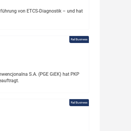
chführung von ETCS-Diagnostik – und hat
Rail Business
onwencjonalna S.A. (PGE GiEK) hat PKP
auftragt.
Rail Business