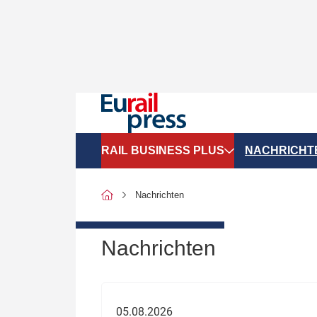
RAIL BUSINESS PLUS
NACHRICHT
Organigramme
Politik
Nachrichten
SGV-Marktdaten
Recht
SPNV-Marktdaten
Personen &
Nachrichten
Bilanzen
Unternehme
Recht
Betrieb & S
05.08.2026