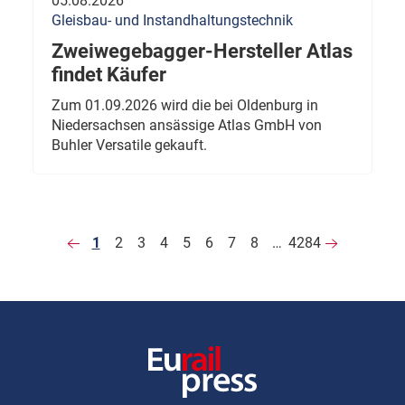
05.08.2026
Gleisbau- und Instandhaltungstechnik
Zweiwegebagger-Hersteller Atlas
findet Käufer
Zum 01.09.2026 wird die bei Oldenburg in
Niedersachsen ansässige Atlas GmbH von
Buhler Versatile gekauft.
1
2
3
4
5
6
7
8
…
4284