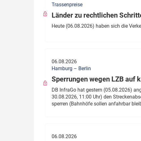
Trassenpreise
Politik
Fahrzeuge
Länder zu rechtlichen Schritt
Verbände: Wer spricht für
Infrastrukt
Heute (06.08.2026) haben sich die Verk
wen?
ÖPNV
Marktplatz: Wer macht was?
Start-Up-Check
06.08.2026
Thema des Monats
Hamburg – Berlin
Sperrungen wegen LZB auf ko
Dossier: Generalsanierung
DB InfraGo hat gestern (05.08.2026) an
Dossier: ETCS
30.08.2026, 11:00 Uhr) den Streckenabsc
sperren (Bahnhöfe sollen anfahrbar blei
Dossier:
Stellwerksbesetzung
06.08.2026