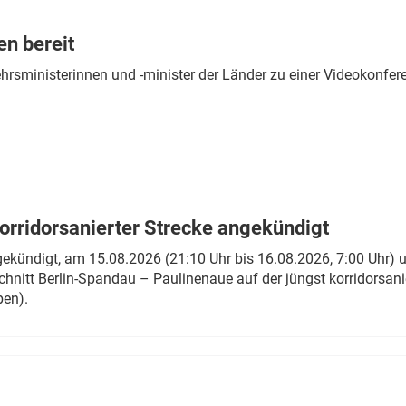
Eurailpress Career Boost
 & Komponenten
en bereit
ur & Ausrüstung
ehrsministerinnen und -minister der Länder zu einer Videokonf
rridorsanierter Strecke angekündigt
gekündigt, am 15.08.2026 (21:10 Uhr bis 16.08.2026, 7:00 Uhr) 
hnitt Berlin-Spandau – Paulinenaue auf der jüngst korridorsan
ben).