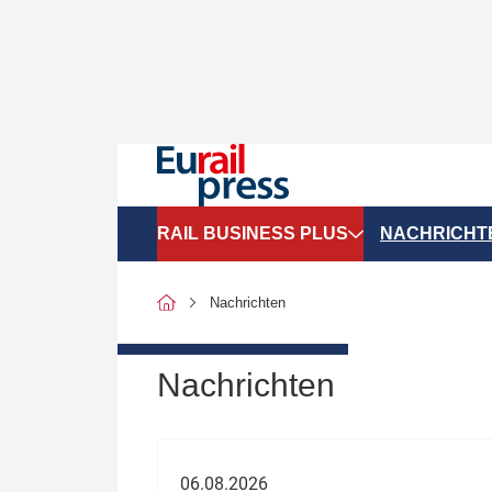
RAIL BUSINESS PLUS
NACHRICHT
Organigramme
Politik
Nachrichten
SGV-Marktdaten
Recht
SPNV-Marktdaten
Personen &
Nachrichten
Bilanzen
Unternehme
Recht
Betrieb & S
06.08.2026