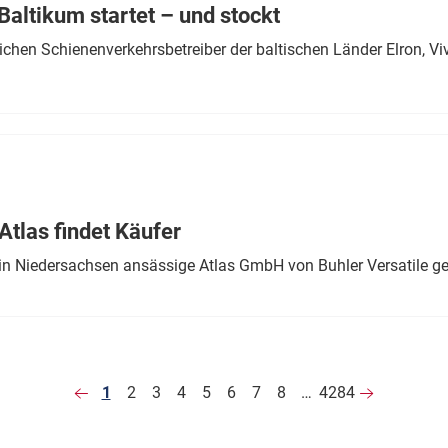
altikum startet – und stockt
chen Schienenverkehrsbetreiber der baltischen Länder Elron, V
tlas findet Käufer
in Niedersachsen ansässige Atlas GmbH von Buhler Versatile ge
1
2
3
4
5
6
7
8
…
4284