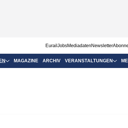
EurailJobs
Mediadaten
Newsletter
Abonn
EN
MAGAZINE
ARCHIV
VERANSTALTUNGEN
ME
Eurailpress-
Veranstaltungen
Rad-Schiene Tagung
 Positionen
IRSA 2025
n & Märkte
Branchentermine
ervices