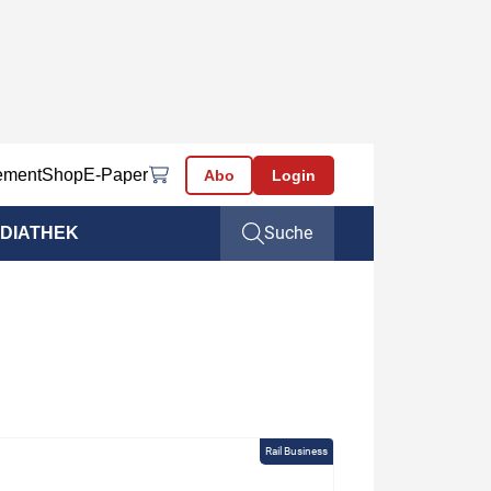
ement
Shop
E-Paper
Abo
Login
Suche
DIATHEK
Rail Business