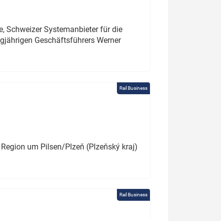
e, Schweizer Systemanbieter für die
angjährigen Geschäftsführers Werner
Rail Business
 Region um Pilsen/Plzeň (Plzeňský kraj)
Rail Business