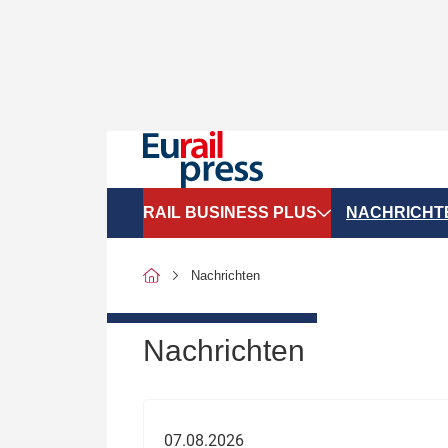
RAIL BUSINESS PLUS
NACHRICHT
Organigramme
Politik
Nachrichten
SGV-Marktdaten
Recht
SPNV-Marktdaten
Personen &
Nachrichten
Bilanzen
Unternehme
Recht
Betrieb & S
07.08.2026