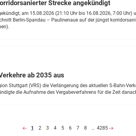
rridorsanierter Strecke angekündigt
gekündigt, am 15.08.2026 (21:10 Uhr bis 16.08.2026, 7:00 Uhr) 
hnitt Berlin-Spandau – Paulinenaue auf der jüngst korridorsan
ben).
Verkehre ab 2035 aus
n Stuttgart (VRS) die Verlängerung des aktuellen S-Bahn-Verk
ndigte die Aufnahme des Vergabeverfahrens für die Zeit danac
1
2
3
4
5
6
7
8
…
4285