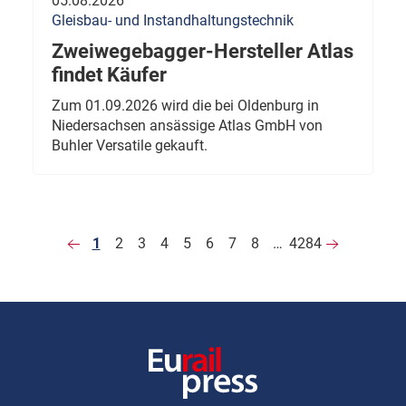
05.08.2026
Gleisbau- und Instandhaltungstechnik
Zweiwegebagger-Hersteller Atlas
findet Käufer
Zum 01.09.2026 wird die bei Oldenburg in
Niedersachsen ansässige Atlas GmbH von
Buhler Versatile gekauft.
1
2
3
4
5
6
7
8
…
4284