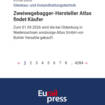
05.08.2026
Gleisbau- und Instandhaltungstechnik
Zweiwegebagger-Hersteller Atlas
findet Käufer
Zum 01.09.2026 wird die bei Oldenburg in
Niedersachsen ansässige Atlas GmbH von
Buhler Versatile gekauft.
1
2
3
4
5
6
7
8
…
4284