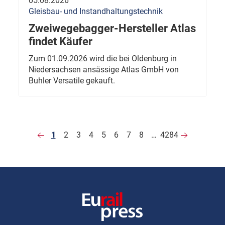
05.08.2026
Gleisbau- und Instandhaltungstechnik
Zweiwegebagger-Hersteller Atlas
findet Käufer
Zum 01.09.2026 wird die bei Oldenburg in
Niedersachsen ansässige Atlas GmbH von
Buhler Versatile gekauft.
1
2
3
4
5
6
7
8
…
4284