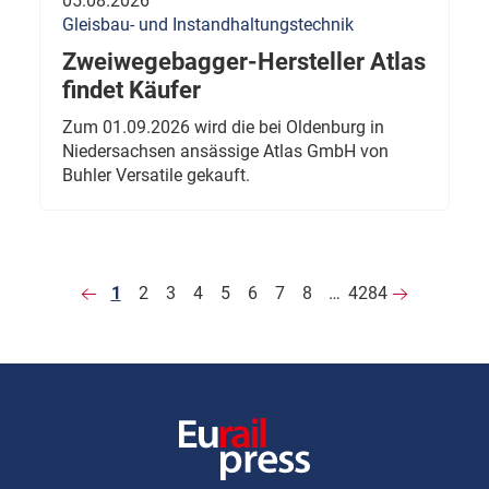
05.08.2026
Gleisbau- und Instandhaltungstechnik
Zweiwegebagger-Hersteller Atlas
findet Käufer
Zum 01.09.2026 wird die bei Oldenburg in
Niedersachsen ansässige Atlas GmbH von
Buhler Versatile gekauft.
1
2
3
4
5
6
7
8
…
4284