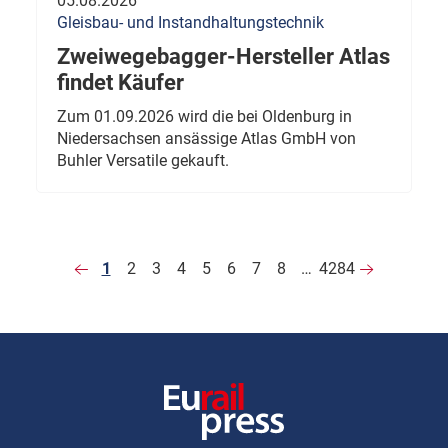
05.08.2026
Gleisbau- und Instandhaltungstechnik
Zweiwegebagger-Hersteller Atlas
findet Käufer
Zum 01.09.2026 wird die bei Oldenburg in
Niedersachsen ansässige Atlas GmbH von
Buhler Versatile gekauft.
1
2
3
4
5
6
7
8
…
4284