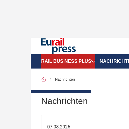
RAIL BUSINESS PLUS
NACHRICHT
Organigramme
Politik
Nachrichten
SGV-Marktdaten
Recht
SPNV-Marktdaten
Personen &
Nachrichten
Bilanzen
Unternehme
Recht
Betrieb & S
07.08.2026