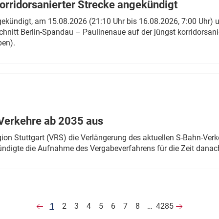
rridorsanierter Strecke angekündigt
gekündigt, am 15.08.2026 (21:10 Uhr bis 16.08.2026, 7:00 Uhr) 
hnitt Berlin-Spandau – Paulinenaue auf der jüngst korridorsan
ben).
Verkehre ab 2035 aus
n Stuttgart (VRS) die Verlängerung des aktuellen S-Bahn-Verk
ndigte die Aufnahme des Vergabeverfahrens für die Zeit danac
1
2
3
4
5
6
7
8
…
4285