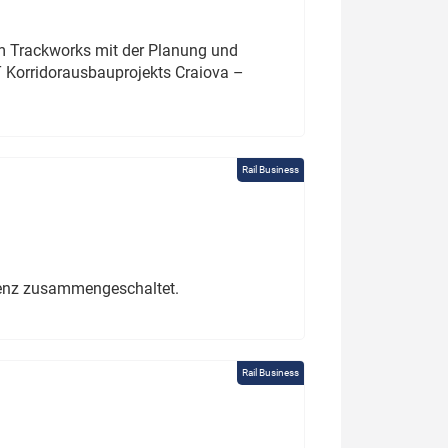
um Trackworks mit der Planung und
 Korridorausbauprojekts Craiova –
Rail Business
erenz zusammengeschaltet.
Rail Business