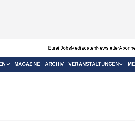
EurailJobs
Mediadaten
Newsletter
Abonn
EN
MAGAZINE
ARCHIV
VERANSTALTUNGEN
ME
Eurailpress-
Veranstaltungen
Rad-Schiene Tagung
 Positionen
IRSA 2025
n & Märkte
Branchentermine
ervices