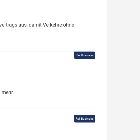
ertrags aus, damit Verkehre ohne
Rail Business
t mehr.
Rail Business