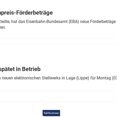
Eurailpress Career Boost
 & Komponenten
preis-Förderbeträge
ur & Ausrüstung
teilte, hat das Eisenbahn-Bundesamt (EBA) neue Förderbeträge 
den.
ätet in Betrieb
 neuen elektronischen Stellwerks in Lage (Lippe) für Montag (0
Rail Business