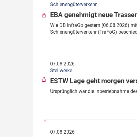
Schienengüterverkehr
Politik
Fahrzeuge
EBA genehmigt neue Trassen
Verbände: Wer spricht für
Infrastrukt
Wie DB InfraGo gestern (06.08.2026) mit
wen?
Schienengüterverkehr (TraFöG) beschie
ÖPNV
Marktplatz: Wer macht was?
Start-Up-Check
07.08.2026
Thema des Monats
Stellwerke
Dossier: Generalsanierung
ESTW Lage geht morgen versp
Dossier: ETCS
Ursprünglich war die Inbetriebnahme des
Dossier:
Stellwerksbesetzung
07.08.2026