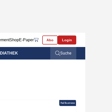
ement
Shop
E-Paper
Abo
Login
Suche
DIATHEK
Rail Business