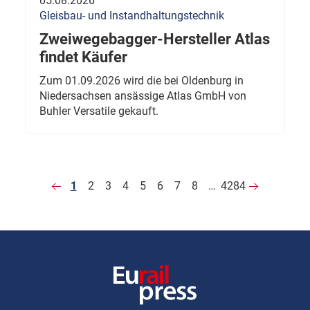
05.08.2026
Gleisbau- und Instandhaltungstechnik
Zweiwegebagger-Hersteller Atlas
findet Käufer
Zum 01.09.2026 wird die bei Oldenburg in
Niedersachsen ansässige Atlas GmbH von
Buhler Versatile gekauft.
1
2
3
4
5
6
7
8
…
4284