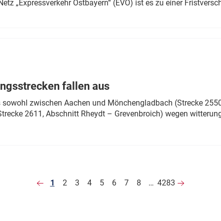
Netz „Expressverkehr Ostbayern“ (EVO) ist es zu einer Fristver
ngsstrecken fallen aus
 es sowohl zwischen Aachen und Mönchengladbach (Strecke 2550,
recke 2611, Abschnitt Rheydt – Grevenbroich) wegen witterun
1
2
3
4
5
6
7
8
…
4283