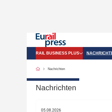
RAIL BUSINESS PLUS
NACHRICHT
Organigramme
Politik
Nachrichten
SGV-Marktdaten
Recht
SPNV-Marktdaten
Personen &
Nachrichten
Bilanzen
Unternehme
Recht
Betrieb & S
05.08.2026