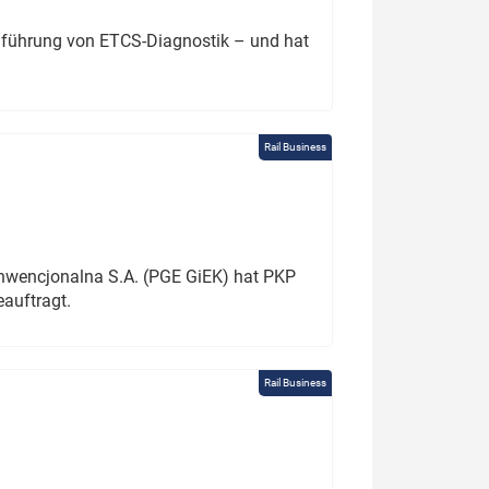
chführung von ETCS-Diagnostik – und hat
Rail Business
onwencjonalna S.A. (PGE GiEK) hat PKP
auftragt.
Rail Business