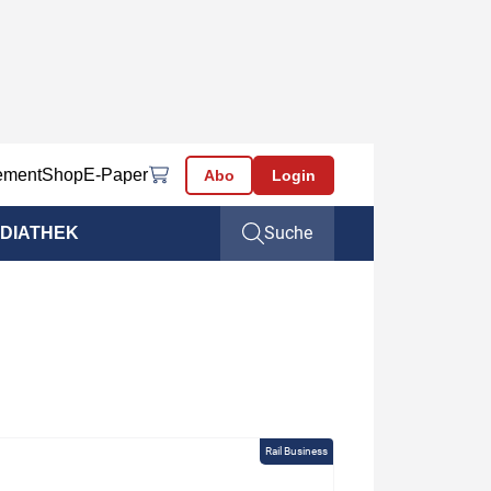
ement
Shop
E-Paper
Abo
Login
Suche
DIATHEK
Rail Business