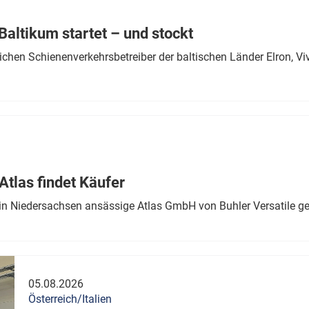
Eurailpress Career Boost
 & Komponenten
altikum startet – und stockt
ur & Ausrüstung
chen Schienenverkehrsbetreiber der baltischen Länder Elron, V
tlas findet Käufer
in Niedersachsen ansässige Atlas GmbH von Buhler Versatile ge
05.08.2026
Österreich/Italien