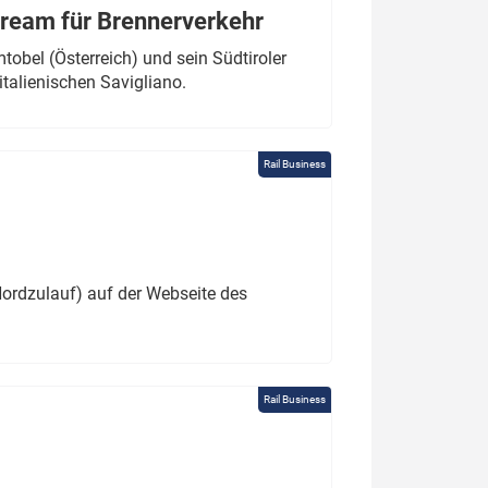
tream für Brennerverkehr
obel (Österreich) und sein Südtiroler
italienischen Savigliano.
Rail Business
ordzulauf) auf der Webseite des
Rail Business