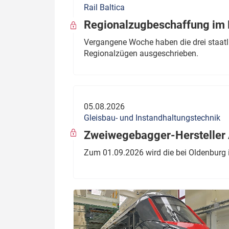
Rail Baltica
Politik
Fahrzeuge
Regionalzugbeschaffung im B
Verbände: Wer spricht für
Infrastrukt
Vergangene Woche haben die drei staatli
wen?
Regionalzügen ausgeschrieben.
ÖPNV
Marktplatz: Wer macht was?
Start-Up-Check
05.08.2026
Thema des Monats
Gleisbau- und Instandhaltungstechnik
Dossier: Generalsanierung
Zweiwegebagger-Hersteller A
Dossier: ETCS
Zum 01.09.2026 wird die bei Oldenburg 
Dossier:
Stellwerksbesetzung