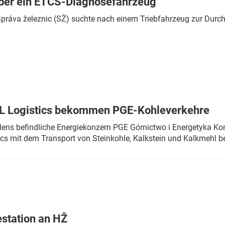
ber ein ETCS-Diagnosefahrzeug
r Správa železnic (SŽ) suchte nach einem Triebfahrzeug zur Dur
TL Logistics bekommen PGE-Kohleverkehre
olens befindliche Energiekonzern PGE Górnictwo i Energetyka K
cs mit dem Transport von Steinkohle, Kalkstein und Kalkmehl be
estation an HŽ