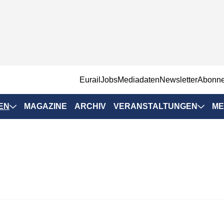
EurailJobs
Mediadaten
Newsletter
Abonn
EN
MAGAZINE
ARCHIV
VERANSTALTUNGEN
ME
Eurailpress-
Veranstaltungen
Rad-Schiene Tagung
 Positionen
IRSA 2025
n & Märkte
Branchentermine
ervices