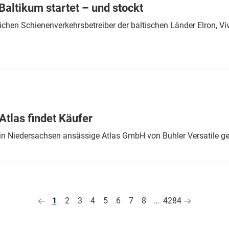
altikum startet – und stockt
chen Schienenverkehrsbetreiber der baltischen Länder Elron, V
tlas findet Käufer
in Niedersachsen ansässige Atlas GmbH von Buhler Versatile ge
1
2
3
4
5
6
7
8
…
4284