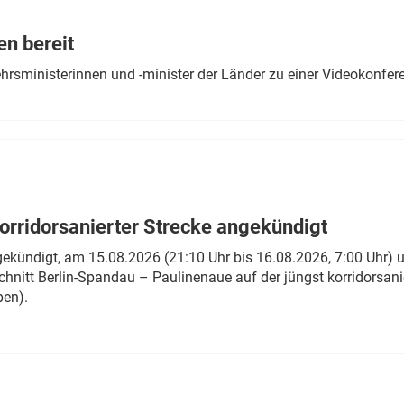
Eurailpress Career Boost
 & Komponenten
en bereit
ur & Ausrüstung
ehrsministerinnen und -minister der Länder zu einer Videokonf
rridorsanierter Strecke angekündigt
gekündigt, am 15.08.2026 (21:10 Uhr bis 16.08.2026, 7:00 Uhr) 
hnitt Berlin-Spandau – Paulinenaue auf der jüngst korridorsan
ben).