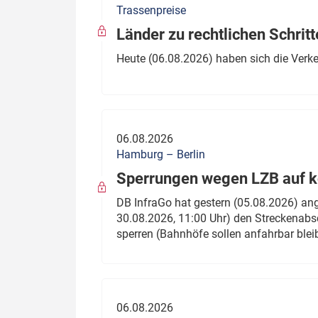
Trassenpreise
Politik
Fahrzeuge
Länder zu rechtlichen Schritt
Verbände: Wer spricht für
Infrastrukt
Heute (06.08.2026) haben sich die Verk
wen?
ÖPNV
Marktplatz: Wer macht was?
Start-Up-Check
06.08.2026
Thema des Monats
Hamburg – Berlin
Sperrungen wegen LZB auf ko
Dossier: Generalsanierung
DB InfraGo hat gestern (05.08.2026) an
Dossier: ETCS
30.08.2026, 11:00 Uhr) den Streckenabsc
sperren (Bahnhöfe sollen anfahrbar blei
Dossier:
Stellwerksbesetzung
06.08.2026