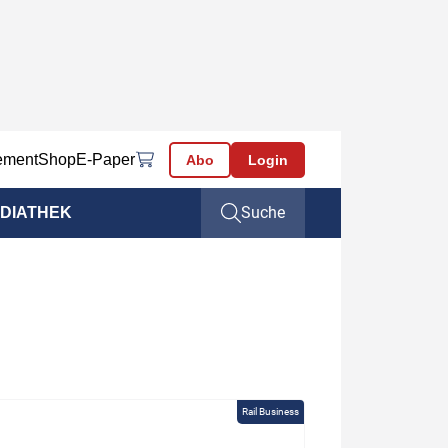
ement
Shop
E-Paper
Abo
Login
Suche
DIATHEK
Rail Business