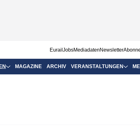
EurailJobs
Mediadaten
Newsletter
Abonn
EN
MAGAZINE
ARCHIV
VERANSTALTUNGEN
ME
Eurailpress-
Veranstaltungen
Rad-Schiene Tagung
 Positionen
IRSA 2025
n & Märkte
Branchentermine
ervices