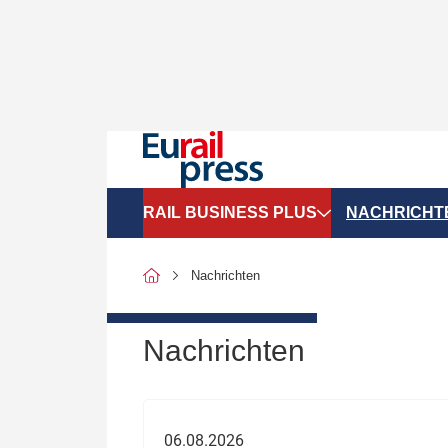
RAIL BUSINESS PLUS
NACHRICHT
Organigramme
Politik
Nachrichten
SGV-Marktdaten
Recht
SPNV-Marktdaten
Personen &
Nachrichten
Bilanzen
Unternehme
Recht
Betrieb & S
06.08.2026