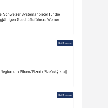
e, Schweizer Systemanbieter für die
angjährigen Geschäftsführers Werner
Rail Business
 Region um Pilsen/Plzeň (Plzeňský kraj)
Rail Business