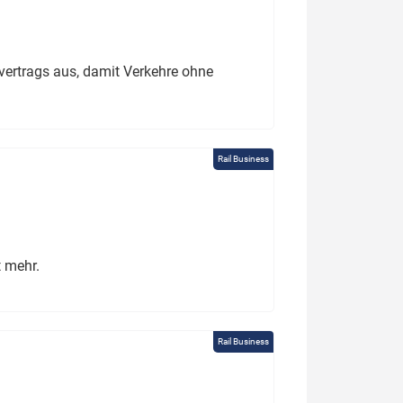
ertrags aus, damit Verkehre ohne
Rail Business
t mehr.
Rail Business