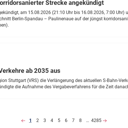
rridorsanierter Strecke angekündigt
gekündigt, am 15.08.2026 (21:10 Uhr bis 16.08.2026, 7:00 Uhr) 
hnitt Berlin-Spandau – Paulinenaue auf der jüngst korridorsan
ben).
Verkehre ab 2035 aus
n Stuttgart (VRS) die Verlängerung des aktuellen S-Bahn-Verk
ndigte die Aufnahme des Vergabeverfahrens für die Zeit danac
1
2
3
4
5
6
7
8
…
4285