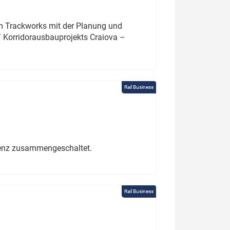
um Trackworks mit der Planung und
 Korridorausbauprojekts Craiova –
Rail Business
erenz zusammengeschaltet.
Rail Business