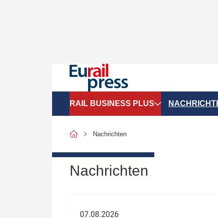
RAIL BUSINESS PLUS
NACHRICHT
Organigramme
Politik
Nachrichten
SGV-Marktdaten
Recht
SPNV-Marktdaten
Personen &
Nachrichten
Bilanzen
Unternehme
Recht
Betrieb & S
07.08.2026