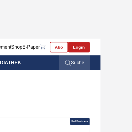
ement
Shop
E-Paper
Abo
Login
Suche
DIATHEK
Rail Business