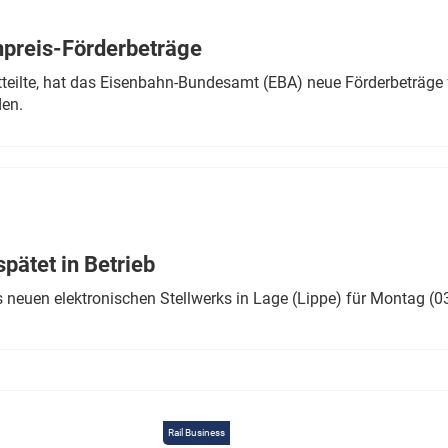
Eurailpress Career Boost
 & Komponenten
preis-Förderbeträge
ur & Ausrüstung
teilte, hat das Eisenbahn-Bundesamt (EBA) neue Förderbeträge 
den.
ätet in Betrieb
 neuen elektronischen Stellwerks in Lage (Lippe) für Montag (0
Rail Business