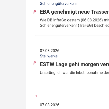
Schienengüterverkehr
Politik
Fahrzeuge
EBA genehmigt neue Trassen
Verbände: Wer spricht für
Infrastrukt
Wie DB InfraGo gestern (06.08.2026) mit
wen?
Schienengüterverkehr (TraFöG) beschie
ÖPNV
Marktplatz: Wer macht was?
Start-Up-Check
07.08.2026
Thema des Monats
Stellwerke
Dossier: Generalsanierung
ESTW Lage geht morgen versp
Dossier: ETCS
Ursprünglich war die Inbetriebnahme des
Dossier:
Stellwerksbesetzung
07.08.2026