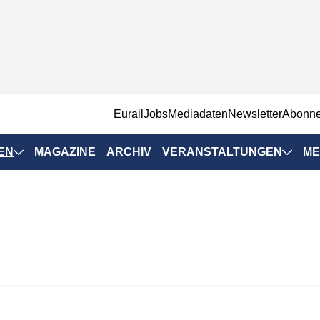
EurailJobs
Mediadaten
Newsletter
Abonn
EN
MAGAZINE
ARCHIV
VERANSTALTUNGEN
ME
Eurailpress-
Veranstaltungen
Rad-Schiene Tagung
 Positionen
IRSA 2025
n & Märkte
Branchentermine
ervices