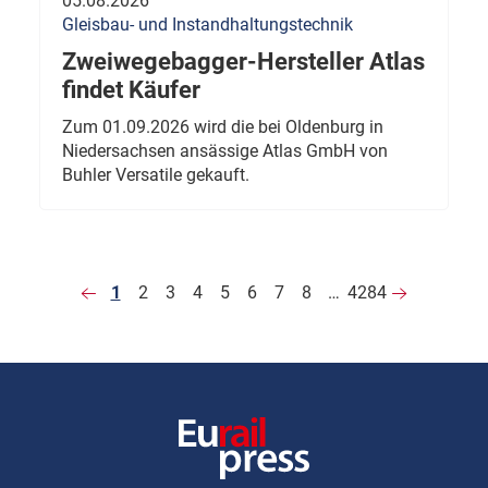
05.08.2026
Gleisbau- und Instandhaltungstechnik
Zweiwegebagger-Hersteller Atlas
findet Käufer
Zum 01.09.2026 wird die bei Oldenburg in
Niedersachsen ansässige Atlas GmbH von
Buhler Versatile gekauft.
1
2
3
4
5
6
7
8
…
4284