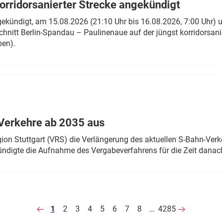
rridorsanierter Strecke angekündigt
gekündigt, am 15.08.2026 (21:10 Uhr bis 16.08.2026, 7:00 Uhr) 
hnitt Berlin-Spandau – Paulinenaue auf der jüngst korridorsan
ben).
Verkehre ab 2035 aus
n Stuttgart (VRS) die Verlängerung des aktuellen S-Bahn-Verk
ndigte die Aufnahme des Vergabeverfahrens für die Zeit danac
1
2
3
4
5
6
7
8
…
4285