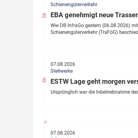
Schienengüterverkehr
Politik
Fahrzeuge
EBA genehmigt neue Trassen
Verbände: Wer spricht für
Infrastrukt
Wie DB InfraGo gestern (06.08.2026) mit
wen?
Schienengüterverkehr (TraFöG) beschie
ÖPNV
Marktplatz: Wer macht was?
Start-Up-Check
07.08.2026
Thema des Monats
Stellwerke
Dossier: Generalsanierung
ESTW Lage geht morgen versp
Dossier: ETCS
Ursprünglich war die Inbetriebnahme des
Dossier:
Stellwerksbesetzung
07.08.2026