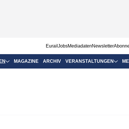
EurailJobs
Mediadaten
Newsletter
Abonn
EN
MAGAZINE
ARCHIV
VERANSTALTUNGEN
ME
Eurailpress-
Veranstaltungen
Rad-Schiene Tagung
 Positionen
IRSA 2025
n & Märkte
Branchentermine
ervices