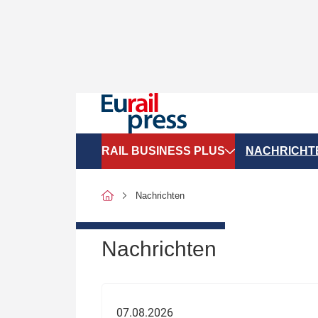
RAIL BUSINESS PLUS
NACHRICHT
Organigramme
Politik
Nachrichten
SGV-Marktdaten
Recht
SPNV-Marktdaten
Personen &
Nachrichten
Bilanzen
Unternehme
Recht
Betrieb & S
07.08.2026