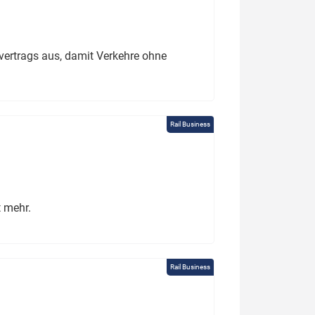
ertrags aus, damit Verkehre ohne
Rail Business
t mehr.
Rail Business