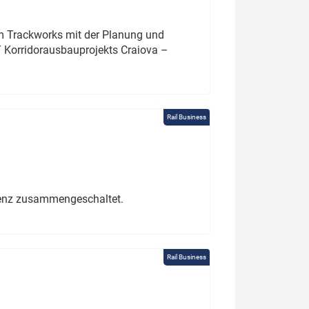
um Trackworks mit der Planung und
 Korridorausbauprojekts Craiova –
Rail Business
erenz zusammengeschaltet.
Rail Business