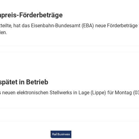
Eurailpress Career Boost
 & Komponenten
preis-Förderbeträge
ur & Ausrüstung
teilte, hat das Eisenbahn-Bundesamt (EBA) neue Förderbeträge 
den.
ätet in Betrieb
 neuen elektronischen Stellwerks in Lage (Lippe) für Montag (0
Rail Business