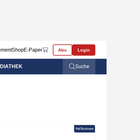
ement
Shop
E-Paper
Abo
Login
Suche
DIATHEK
Rail Business