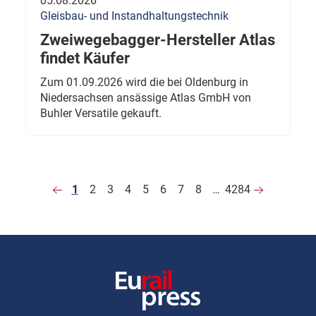
05.08.2026
Gleisbau- und Instandhaltungstechnik
Zweiwegebagger-Hersteller Atlas
findet Käufer
Zum 01.09.2026 wird die bei Oldenburg in
Niedersachsen ansässige Atlas GmbH von
Buhler Versatile gekauft.
1
2
3
4
5
6
7
8
…
4284