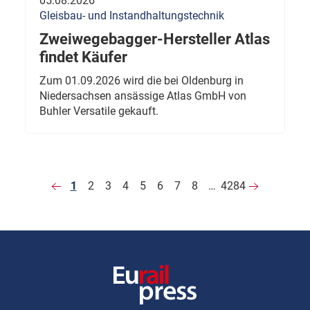
05.08.2026
Gleisbau- und Instandhaltungstechnik
Zweiwegebagger-Hersteller Atlas
findet Käufer
Zum 01.09.2026 wird die bei Oldenburg in
Niedersachsen ansässige Atlas GmbH von
Buhler Versatile gekauft.
1
2
3
4
5
6
7
8
…
4284