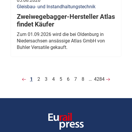
05.08.2026
Gleisbau- und Instandhaltungstechnik
Zweiwegebagger-Hersteller Atlas
findet Käufer
Zum 01.09.2026 wird die bei Oldenburg in
Niedersachsen ansässige Atlas GmbH von
Buhler Versatile gekauft.
1
2
3
4
5
6
7
8
…
4284