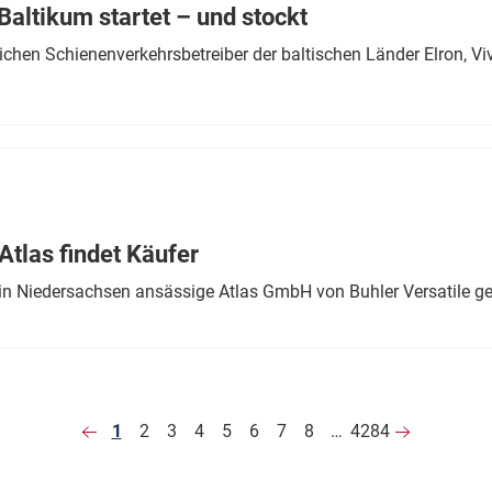
altikum startet – und stockt
chen Schienenverkehrsbetreiber der baltischen Länder Elron, V
tlas findet Käufer
in Niedersachsen ansässige Atlas GmbH von Buhler Versatile ge
1
2
3
4
5
6
7
8
…
4284