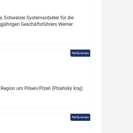
e, Schweizer Systemanbieter für die
angjährigen Geschäftsführers Werner
Rail Business
 Region um Pilsen/Plzeň (Plzeňský kraj)
Rail Business