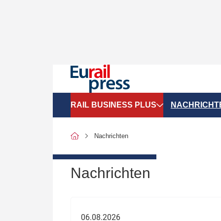
RAIL BUSINESS PLUS
NACHRICHT
Organigramme
Politik
Nachrichten
SGV-Marktdaten
Recht
SPNV-Marktdaten
Personen &
Nachrichten
Bilanzen
Unternehme
Recht
Betrieb & S
06.08.2026