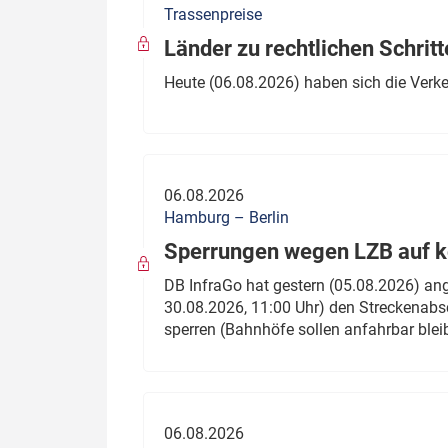
Trassenpreise
Politik
Fahrzeuge
Länder zu rechtlichen Schritt
Verbände: Wer spricht für
Infrastrukt
Heute (06.08.2026) haben sich die Verk
wen?
ÖPNV
Marktplatz: Wer macht was?
Start-Up-Check
06.08.2026
Thema des Monats
Hamburg – Berlin
Sperrungen wegen LZB auf ko
Dossier: Generalsanierung
DB InfraGo hat gestern (05.08.2026) an
Dossier: ETCS
30.08.2026, 11:00 Uhr) den Streckenabsc
sperren (Bahnhöfe sollen anfahrbar blei
Dossier:
Stellwerksbesetzung
06.08.2026