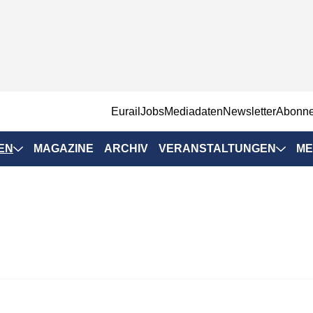
EurailJobs
Mediadaten
Newsletter
Abonn
EN
MAGAZINE
ARCHIV
VERANSTALTUNGEN
ME
Eurailpress-
Veranstaltungen
Rad-Schiene Tagung
 Positionen
IRSA 2025
n & Märkte
Branchentermine
ervices