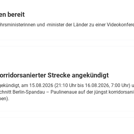
Eurailpress Career Boost
 & Komponenten
en bereit
ur & Ausrüstung
ehrsministerinnen und -minister der Länder zu einer Videokonf
rridorsanierter Strecke angekündigt
gekündigt, am 15.08.2026 (21:10 Uhr bis 16.08.2026, 7:00 Uhr) 
hnitt Berlin-Spandau – Paulinenaue auf der jüngst korridorsan
ben).