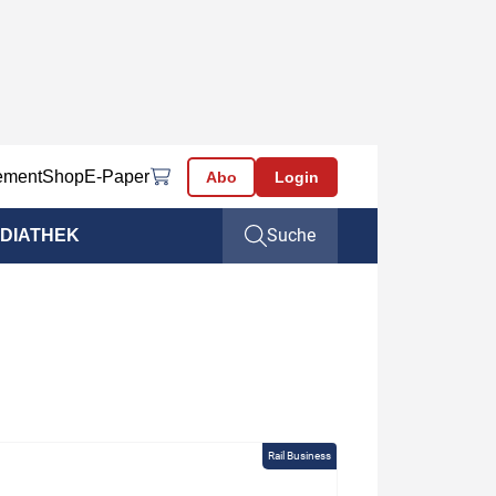
ement
Shop
E-Paper
Abo
Login
Suche
DIATHEK
Rail Business