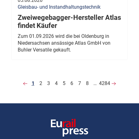
05.08.2026
Gleisbau- und Instandhaltungstechnik
Zweiwegebagger-Hersteller Atlas
findet Käufer
Zum 01.09.2026 wird die bei Oldenburg in
Niedersachsen ansässige Atlas GmbH von
Buhler Versatile gekauft.
1
2
3
4
5
6
7
8
…
4284