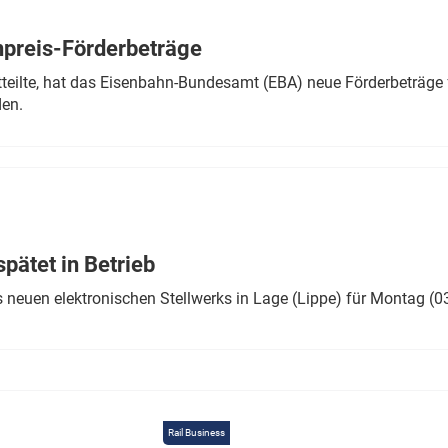
Eurailpress Career Boost
 & Komponenten
preis-Förderbeträge
ur & Ausrüstung
teilte, hat das Eisenbahn-Bundesamt (EBA) neue Förderbeträge 
den.
ätet in Betrieb
 neuen elektronischen Stellwerks in Lage (Lippe) für Montag (0
Rail Business