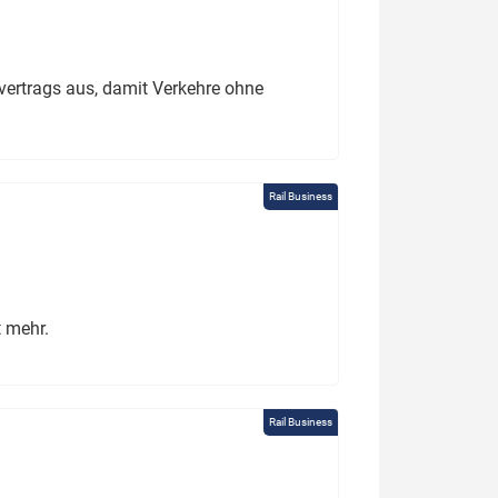
ertrags aus, damit Verkehre ohne
Rail Business
t mehr.
Rail Business