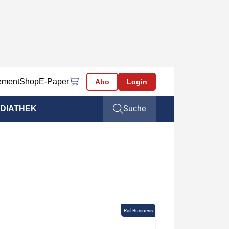
ement
Shop
E-Paper
Abo
Login
Suche
DIATHEK
Rail Business