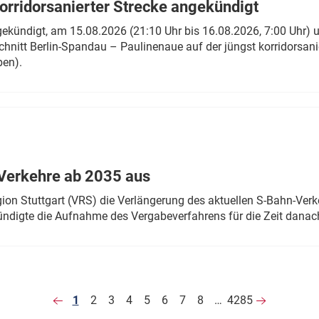
rridorsanierter Strecke angekündigt
gekündigt, am 15.08.2026 (21:10 Uhr bis 16.08.2026, 7:00 Uhr) 
hnitt Berlin-Spandau – Paulinenaue auf der jüngst korridorsan
ben).
Verkehre ab 2035 aus
n Stuttgart (VRS) die Verlängerung des aktuellen S-Bahn-Verk
ndigte die Aufnahme des Vergabeverfahrens für die Zeit danac
1
2
3
4
5
6
7
8
…
4285