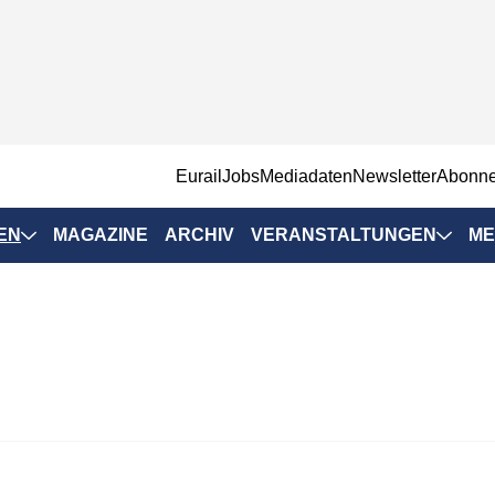
EurailJobs
Mediadaten
Newsletter
Abonn
EN
MAGAZINE
ARCHIV
VERANSTALTUNGEN
ME
Eurailpress-
Veranstaltungen
Rad-Schiene Tagung
 Positionen
IRSA 2025
n & Märkte
Branchentermine
ervices