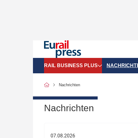
RAIL BUSINESS PLUS
NACHRICHT
Organigramme
Politik
Nachrichten
SGV-Marktdaten
Recht
SPNV-Marktdaten
Personen &
Nachrichten
Bilanzen
Unternehme
Recht
Betrieb & S
07.08.2026