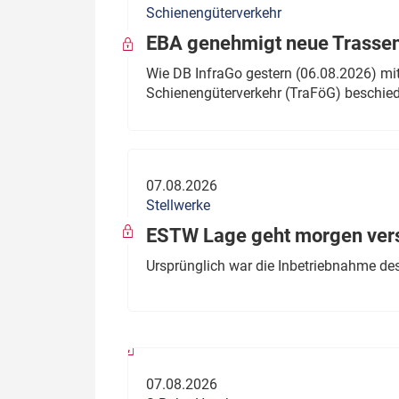
Schienengüterverkehr
Politik
Fahrzeuge
EBA genehmigt neue Trassen
Verbände: Wer spricht für
Infrastrukt
Wie DB InfraGo gestern (06.08.2026) mit
wen?
Schienengüterverkehr (TraFöG) beschie
ÖPNV
Marktplatz: Wer macht was?
Start-Up-Check
07.08.2026
Thema des Monats
Stellwerke
Dossier: Generalsanierung
ESTW Lage geht morgen versp
Dossier: ETCS
Ursprünglich war die Inbetriebnahme des
Dossier:
Stellwerksbesetzung
07.08.2026