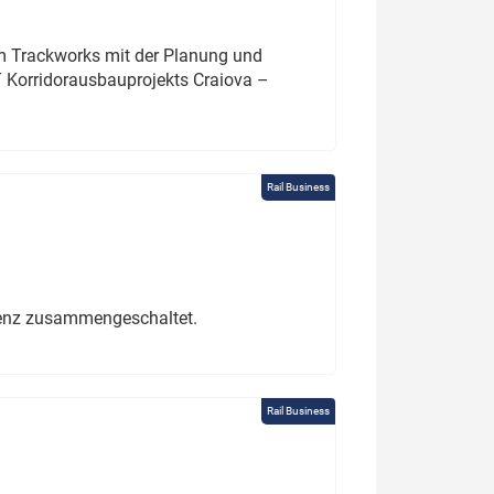
um Trackworks mit der Planung und
 Korridorausbauprojekts Craiova –
Rail Business
erenz zusammengeschaltet.
Rail Business