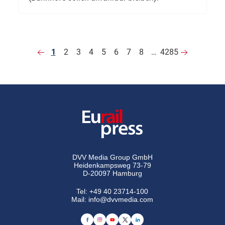
1
2
3
4
5
6
7
8
…
4285
DVV Media Group GmbH
Heidenkampsweg 73-79
D-20097 Hamburg
Tel:
+49 40 23714-100
Mail:
info@dvvmedia.com