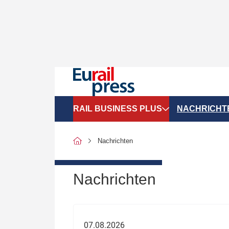
RAIL BUSINESS PLUS
NACHRICHT
Organigramme
Politik
Nachrichten
SGV-Marktdaten
Recht
SPNV-Marktdaten
Personen &
Nachrichten
Bilanzen
Unternehme
Recht
Betrieb & S
07.08.2026