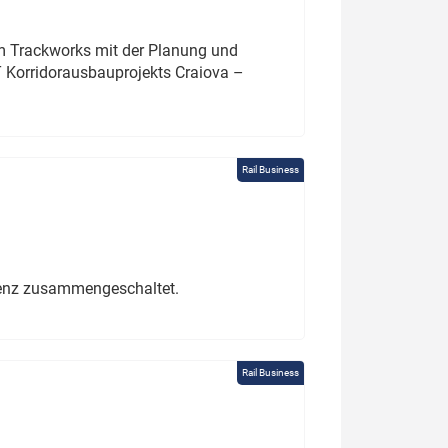
um Trackworks mit der Planung und
 Korridorausbauprojekts Craiova –
Rail Business
erenz zusammengeschaltet.
Rail Business