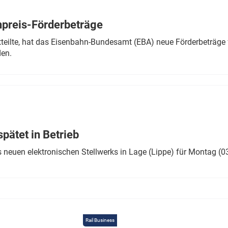
Eurailpress Career Boost
 & Komponenten
preis-Förderbeträge
ur & Ausrüstung
teilte, hat das Eisenbahn-Bundesamt (EBA) neue Förderbeträge 
den.
ätet in Betrieb
 neuen elektronischen Stellwerks in Lage (Lippe) für Montag (0
Rail Business