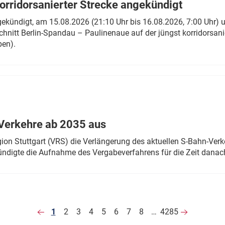
rridorsanierter Strecke angekündigt
gekündigt, am 15.08.2026 (21:10 Uhr bis 16.08.2026, 7:00 Uhr) 
hnitt Berlin-Spandau – Paulinenaue auf der jüngst korridorsan
ben).
Verkehre ab 2035 aus
n Stuttgart (VRS) die Verlängerung des aktuellen S-Bahn-Verk
ndigte die Aufnahme des Vergabeverfahrens für die Zeit danac
1
2
3
4
5
6
7
8
…
4285