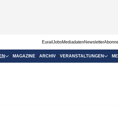
EurailJobs
Mediadaten
Newsletter
Abonn
EN
MAGAZINE
ARCHIV
VERANSTALTUNGEN
ME
Eurailpress-
Veranstaltungen
Rad-Schiene Tagung
 Positionen
IRSA 2025
n & Märkte
Branchentermine
ervices