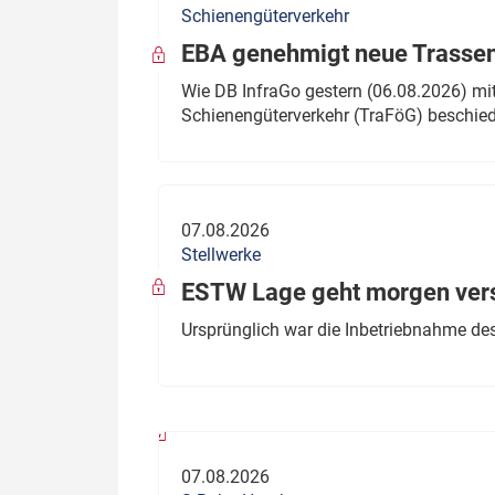
Schienengüterverkehr
Politik
Fahrzeuge
EBA genehmigt neue Trassen
Verbände: Wer spricht für
Infrastrukt
Wie DB InfraGo gestern (06.08.2026) mit
wen?
Schienengüterverkehr (TraFöG) beschie
ÖPNV
Marktplatz: Wer macht was?
Start-Up-Check
07.08.2026
Thema des Monats
Stellwerke
Dossier: Generalsanierung
ESTW Lage geht morgen versp
Dossier: ETCS
Ursprünglich war die Inbetriebnahme des
Dossier:
Stellwerksbesetzung
07.08.2026