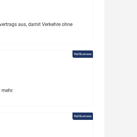
ertrags aus, damit Verkehre ohne
Rail Business
t mehr.
Rail Business