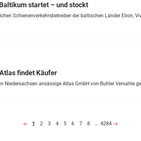
altikum startet – und stockt
chen Schienenverkehrsbetreiber der baltischen Länder Elron, V
tlas findet Käufer
in Niedersachsen ansässige Atlas GmbH von Buhler Versatile ge
1
2
3
4
5
6
7
8
…
4284