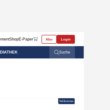
ement
Shop
E-Paper
Abo
Login
Suche
DIATHEK
Rail Business