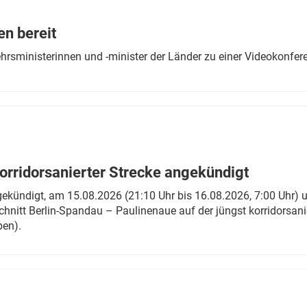
Eurailpress Career Boost
 & Komponenten
en bereit
ur & Ausrüstung
ehrsministerinnen und -minister der Länder zu einer Videokonf
rridorsanierter Strecke angekündigt
gekündigt, am 15.08.2026 (21:10 Uhr bis 16.08.2026, 7:00 Uhr) 
hnitt Berlin-Spandau – Paulinenaue auf der jüngst korridorsan
ben).