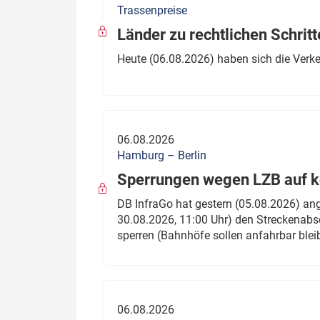
Trassenpreise
Politik
Fahrzeuge
Länder zu rechtlichen Schritt
Verbände: Wer spricht für
Infrastrukt
Heute (06.08.2026) haben sich die Verk
wen?
ÖPNV
Marktplatz: Wer macht was?
Start-Up-Check
06.08.2026
Thema des Monats
Hamburg – Berlin
Sperrungen wegen LZB auf ko
Dossier: Generalsanierung
DB InfraGo hat gestern (05.08.2026) an
Dossier: ETCS
30.08.2026, 11:00 Uhr) den Streckenabsc
sperren (Bahnhöfe sollen anfahrbar blei
Dossier:
Stellwerksbesetzung
06.08.2026