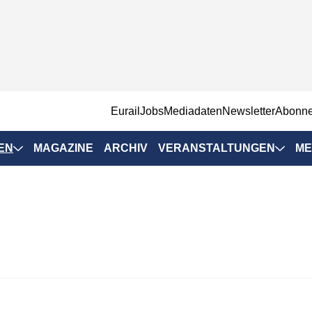
EurailJobs
Mediadaten
Newsletter
Abonn
EN
MAGAZINE
ARCHIV
VERANSTALTUNGEN
ME
Eurailpress-
Veranstaltungen
Rad-Schiene Tagung
 Positionen
IRSA 2025
n & Märkte
Branchentermine
ervices