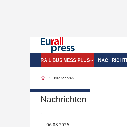
RAIL BUSINESS PLUS
NACHRICHT
Organigramme
Politik
Nachrichten
SGV-Marktdaten
Recht
SPNV-Marktdaten
Personen &
Nachrichten
Bilanzen
Unternehme
Recht
Betrieb & S
06.08.2026