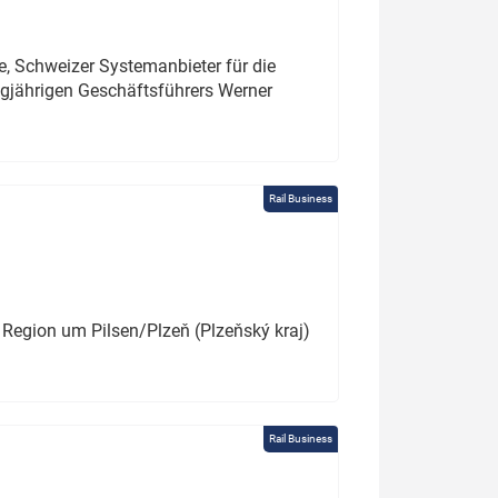
e, Schweizer Systemanbieter für die
angjährigen Geschäftsführers Werner
Rail Business
 Region um Pilsen/Plzeň (Plzeňský kraj)
Rail Business