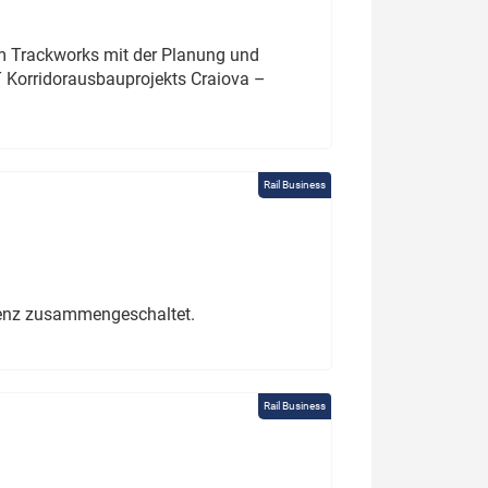
um Trackworks mit der Planung und
 Korridorausbauprojekts Craiova –
Rail Business
erenz zusammengeschaltet.
Rail Business