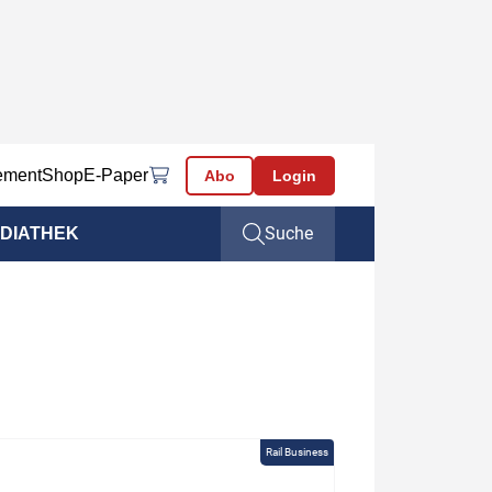
ement
Shop
E-Paper
Abo
Login
Suche
DIATHEK
Rail Business