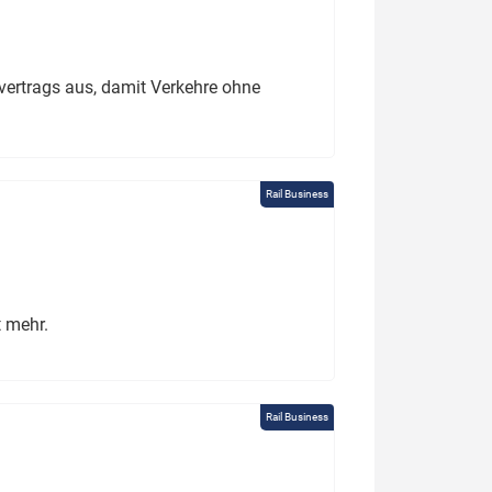
ertrags aus, damit Verkehre ohne
Rail Business
t mehr.
Rail Business