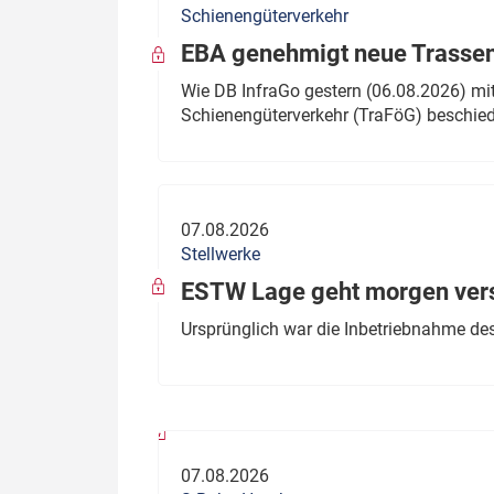
Schienengüterverkehr
Politik
Fahrzeuge
EBA genehmigt neue Trassen
Verbände: Wer spricht für
Infrastrukt
Wie DB InfraGo gestern (06.08.2026) mit
wen?
Schienengüterverkehr (TraFöG) beschie
ÖPNV
Marktplatz: Wer macht was?
Start-Up-Check
07.08.2026
Thema des Monats
Stellwerke
Dossier: Generalsanierung
ESTW Lage geht morgen versp
Dossier: ETCS
Ursprünglich war die Inbetriebnahme des
Dossier:
Stellwerksbesetzung
07.08.2026