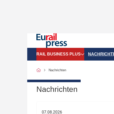
RAIL BUSINESS PLUS
NACHRICHT
Organigramme
Politik
Nachrichten
SGV-Marktdaten
Recht
SPNV-Marktdaten
Personen &
Nachrichten
Bilanzen
Unternehme
Recht
Betrieb & S
07.08.2026