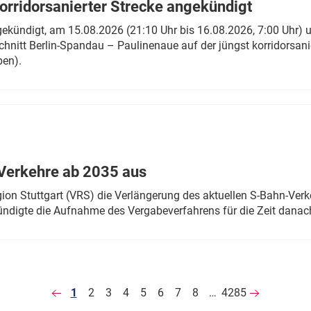
rridorsanierter Strecke angekündigt
gekündigt, am 15.08.2026 (21:10 Uhr bis 16.08.2026, 7:00 Uhr) 
hnitt Berlin-Spandau – Paulinenaue auf der jüngst korridorsan
ben).
Verkehre ab 2035 aus
n Stuttgart (VRS) die Verlängerung des aktuellen S-Bahn-Verk
ndigte die Aufnahme des Vergabeverfahrens für die Zeit danac
1
2
3
4
5
6
7
8
…
4285