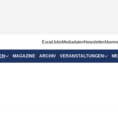
EurailJobs
Mediadaten
Newsletter
Abonn
EN
MAGAZINE
ARCHIV
VERANSTALTUNGEN
ME
Eurailpress-
Veranstaltungen
Rad-Schiene Tagung
 Positionen
IRSA 2025
n & Märkte
Branchentermine
ervices