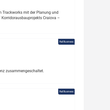
um Trackworks mit der Planung und
 Korridorausbauprojekts Craiova –
Rail Business
erenz zusammengeschaltet.
Rail Business