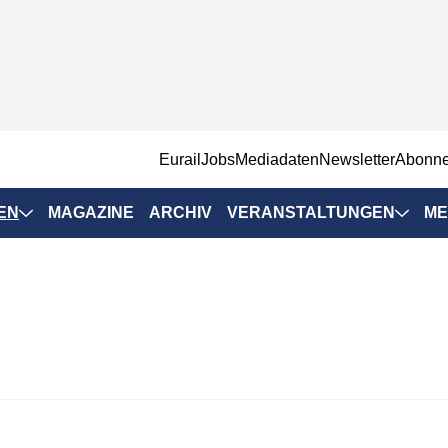
EurailJobs
Mediadaten
Newsletter
Abonn
EN
MAGAZINE
ARCHIV
VERANSTALTUNGEN
ME
Eurailpress-
Veranstaltungen
Rad-Schiene Tagung
 Positionen
IRSA 2025
n & Märkte
Branchentermine
ervices