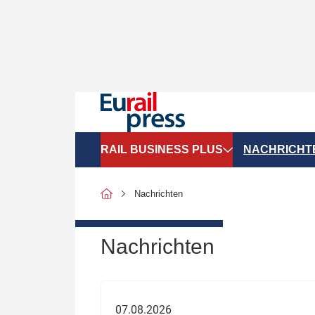
RAIL BUSINESS PLUS
NACHRICHT
Organigramme
Politik
Nachrichten
SGV-Marktdaten
Recht
SPNV-Marktdaten
Personen &
Nachrichten
Bilanzen
Unternehme
Recht
Betrieb & S
07.08.2026