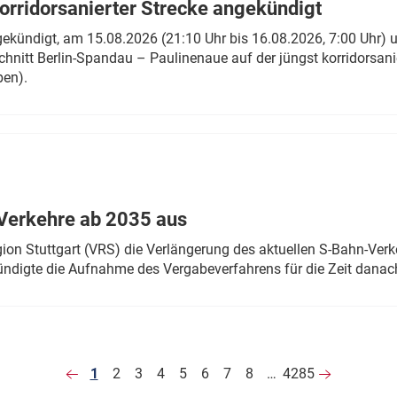
rridorsanierter Strecke angekündigt
gekündigt, am 15.08.2026 (21:10 Uhr bis 16.08.2026, 7:00 Uhr) 
hnitt Berlin-Spandau – Paulinenaue auf der jüngst korridorsan
ben).
Verkehre ab 2035 aus
n Stuttgart (VRS) die Verlängerung des aktuellen S-Bahn-Verk
ndigte die Aufnahme des Vergabeverfahrens für die Zeit danac
1
2
3
4
5
6
7
8
…
4285