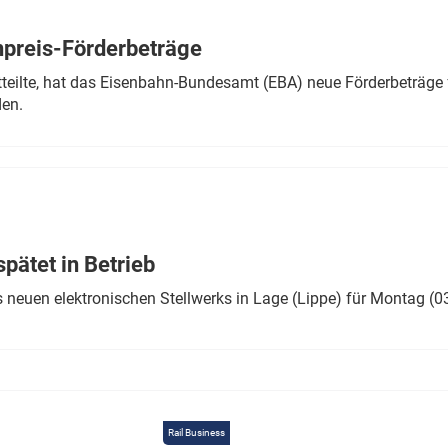
Eurailpress Career Boost
 & Komponenten
preis-Förderbeträge
ur & Ausrüstung
teilte, hat das Eisenbahn-Bundesamt (EBA) neue Förderbeträge 
den.
ätet in Betrieb
 neuen elektronischen Stellwerks in Lage (Lippe) für Montag (0
Rail Business