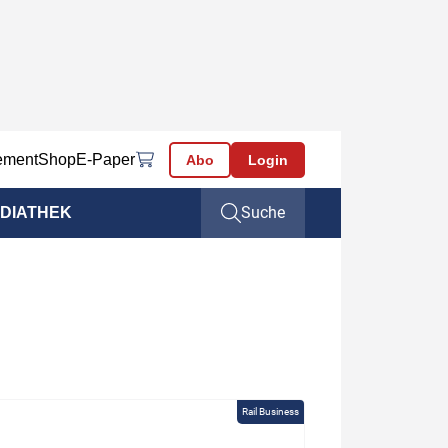
ement
Shop
E-Paper
Abo
Login
Suche
DIATHEK
Rail Business