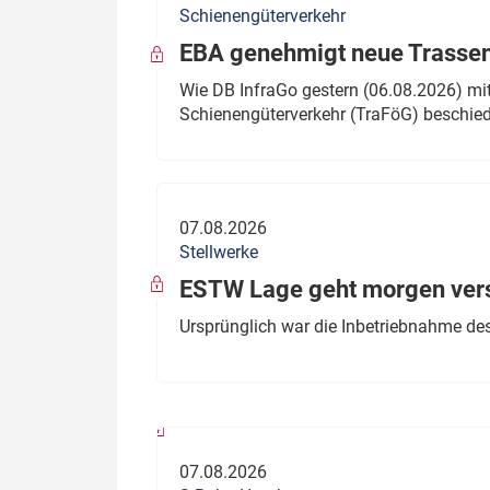
Schienengüterverkehr
Politik
Fahrzeuge
EBA genehmigt neue Trassen
Verbände: Wer spricht für
Infrastrukt
Wie DB InfraGo gestern (06.08.2026) mit
wen?
Schienengüterverkehr (TraFöG) beschie
ÖPNV
Marktplatz: Wer macht was?
Start-Up-Check
07.08.2026
Thema des Monats
Stellwerke
Dossier: Generalsanierung
ESTW Lage geht morgen versp
Dossier: ETCS
Ursprünglich war die Inbetriebnahme des
Dossier:
Stellwerksbesetzung
07.08.2026