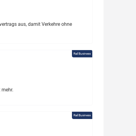
ertrags aus, damit Verkehre ohne
Rail Business
t mehr.
Rail Business