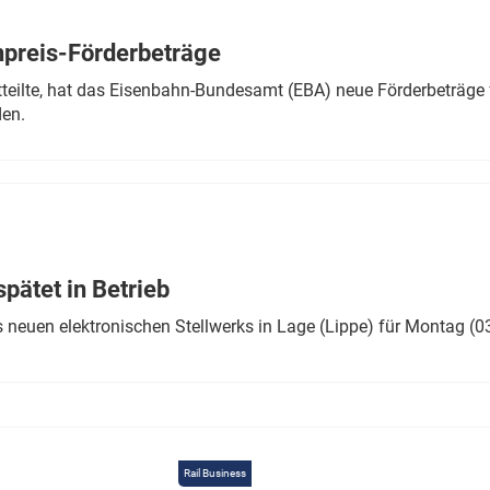
Eurailpress Career Boost
 & Komponenten
preis-Förderbeträge
ur & Ausrüstung
teilte, hat das Eisenbahn-Bundesamt (EBA) neue Förderbeträge 
den.
ätet in Betrieb
 neuen elektronischen Stellwerks in Lage (Lippe) für Montag (0
Rail Business