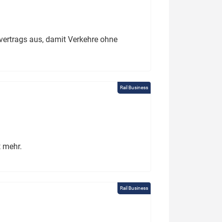
ertrags aus, damit Verkehre ohne
Rail Business
t mehr.
Rail Business