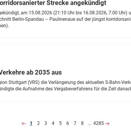
rridorsanierter Strecke angekündigt
gekündigt, am 15.08.2026 (21:10 Uhr bis 16.08.2026, 7:00 Uhr) 
hnitt Berlin-Spandau – Paulinenaue auf der jüngst korridorsan
ben).
Verkehre ab 2035 aus
n Stuttgart (VRS) die Verlängerung des aktuellen S-Bahn-Verk
ndigte die Aufnahme des Vergabeverfahrens für die Zeit danac
1
2
3
4
5
6
7
8
…
4285