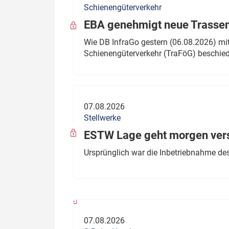
Schienengüterverkehr
Politik
Fahrzeuge
EBA genehmigt neue Trassen
Verbände: Wer spricht für
Infrastrukt
Wie DB InfraGo gestern (06.08.2026) mit
wen?
Schienengüterverkehr (TraFöG) beschie
ÖPNV
Marktplatz: Wer macht was?
Start-Up-Check
07.08.2026
Thema des Monats
Stellwerke
Dossier: Generalsanierung
ESTW Lage geht morgen versp
Dossier: ETCS
Ursprünglich war die Inbetriebnahme des
Dossier:
Stellwerksbesetzung
07.08.2026