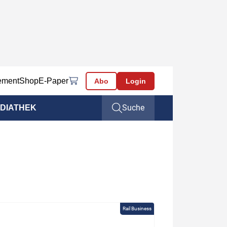
ement
Shop
E-Paper
Abo
Login
Suche
DIATHEK
Rail Business