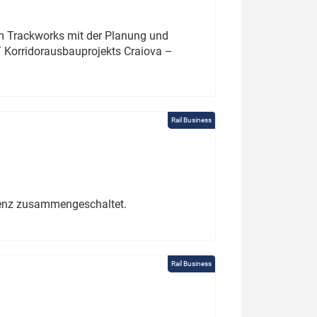
um Trackworks mit der Planung und
 Korridorausbauprojekts Craiova –
Rail Business
erenz zusammengeschaltet.
Rail Business