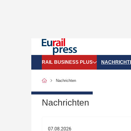
RAIL BUSINESS PLUS
NACHRICHT
Organigramme
Politik
Nachrichten
SGV-Marktdaten
Recht
SPNV-Marktdaten
Personen &
Nachrichten
Bilanzen
Unternehme
Recht
Betrieb & S
07.08.2026