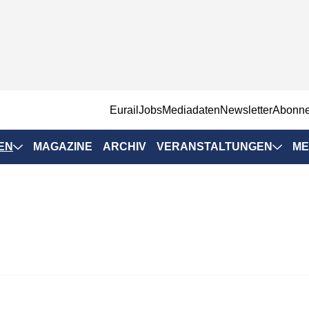
EurailJobs
Mediadaten
Newsletter
Abonn
EN
MAGAZINE
ARCHIV
VERANSTALTUNGEN
ME
Eurailpress-
Veranstaltungen
Rad-Schiene Tagung
 Positionen
IRSA 2025
n & Märkte
Branchentermine
ervices