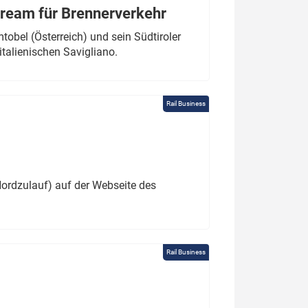
tream für Brennerverkehr
obel (Österreich) und sein Südtiroler
italienischen Savigliano.
Rail Business
ordzulauf) auf der Webseite des
Rail Business