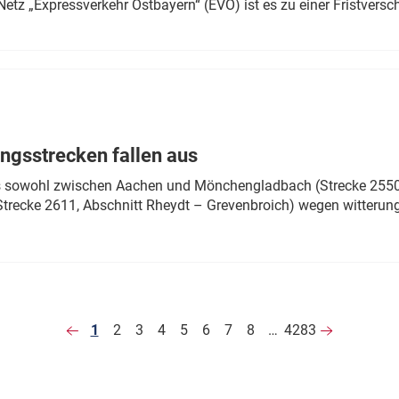
Netz „Expressverkehr Ostbayern“ (EVO) ist es zu einer Fristver
ngsstrecken fallen aus
 es sowohl zwischen Aachen und Mönchengladbach (Strecke 2550,
recke 2611, Abschnitt Rheydt – Grevenbroich) wegen witterun
1
2
3
4
5
6
7
8
…
4283