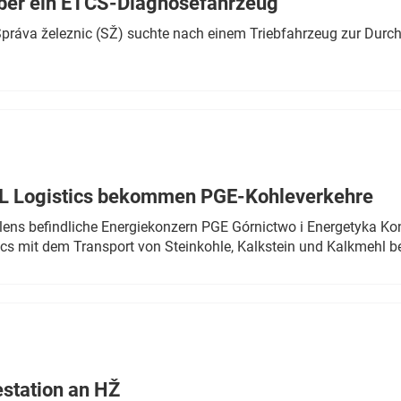
ber ein ETCS-Diagnosefahrzeug
r Správa železnic (SŽ) suchte nach einem Triebfahrzeug zur Dur
TL Logistics bekommen PGE-Kohleverkehre
olens befindliche Energiekonzern PGE Górnictwo i Energetyka K
cs mit dem Transport von Steinkohle, Kalkstein und Kalkmehl be
estation an HŽ