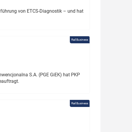
chführung von ETCS-Diagnostik – und hat
Rail Business
onwencjonalna S.A. (PGE GiEK) hat PKP
auftragt.
Rail Business