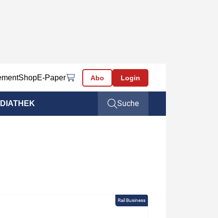
ement
Shop
E-Paper
Abo
Login
Suche
DIATHEK
Rail Business