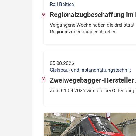
Rail Baltica
Politik
Fahrzeuge
Regionalzugbeschaffung im B
Verbände: Wer spricht für
Infrastrukt
Vergangene Woche haben die drei staatli
wen?
Regionalzügen ausgeschrieben.
ÖPNV
Marktplatz: Wer macht was?
Start-Up-Check
05.08.2026
Thema des Monats
Gleisbau- und Instandhaltungstechnik
Dossier: Generalsanierung
Zweiwegebagger-Hersteller A
Dossier: ETCS
Zum 01.09.2026 wird die bei Oldenburg 
Dossier:
Stellwerksbesetzung