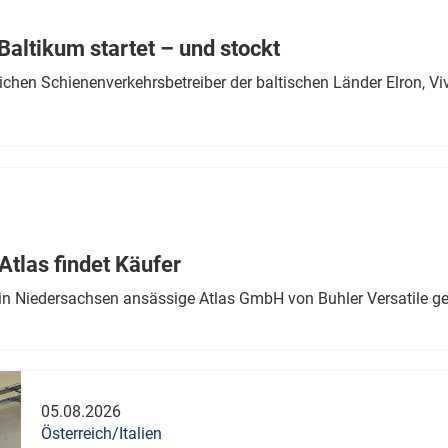
Eurailpress Career Boost
 & Komponenten
altikum startet – und stockt
ur & Ausrüstung
chen Schienenverkehrsbetreiber der baltischen Länder Elron, V
tlas findet Käufer
in Niedersachsen ansässige Atlas GmbH von Buhler Versatile ge
05.08.2026
Österreich/Italien