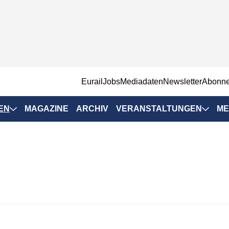
EurailJobs
Mediadaten
Newsletter
Abonn
EN
MAGAZINE
ARCHIV
VERANSTALTUNGEN
ME
Eurailpress-
Veranstaltungen
Rad-Schiene Tagung
 Positionen
IRSA 2025
n & Märkte
Branchentermine
ervices