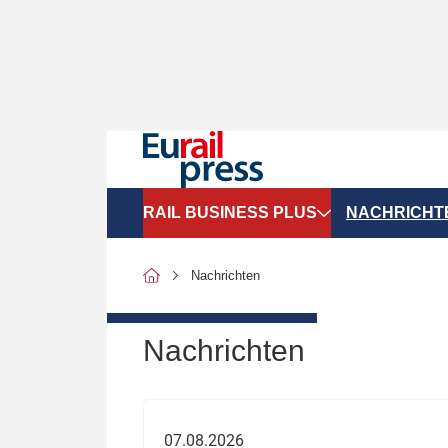
RAIL BUSINESS PLUS
NACHRICHT
Organigramme
Politik
Nachrichten
SGV-Marktdaten
Recht
SPNV-Marktdaten
Personen &
Nachrichten
Bilanzen
Unternehme
Recht
Betrieb & S
07.08.2026