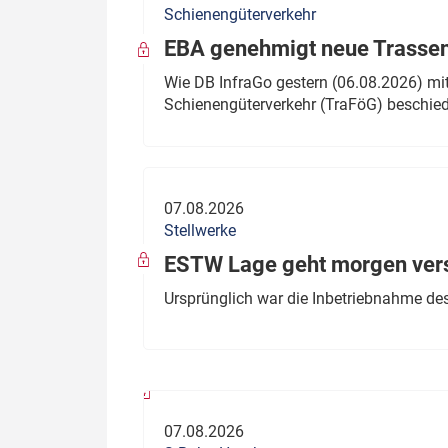
Schienengüterverkehr
Politik
Fahrzeuge
EBA genehmigt neue Trassen
Verbände: Wer spricht für
Infrastrukt
Wie DB InfraGo gestern (06.08.2026) mit
wen?
Schienengüterverkehr (TraFöG) beschie
ÖPNV
Marktplatz: Wer macht was?
Start-Up-Check
07.08.2026
Thema des Monats
Stellwerke
Dossier: Generalsanierung
ESTW Lage geht morgen versp
Dossier: ETCS
Ursprünglich war die Inbetriebnahme des
Dossier:
Stellwerksbesetzung
07.08.2026