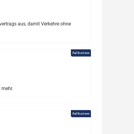
ertrags aus, damit Verkehre ohne
Rail Business
t mehr.
Rail Business