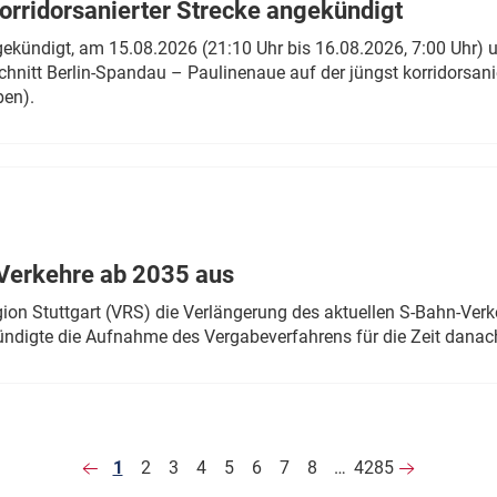
rridorsanierter Strecke angekündigt
gekündigt, am 15.08.2026 (21:10 Uhr bis 16.08.2026, 7:00 Uhr) 
hnitt Berlin-Spandau – Paulinenaue auf der jüngst korridorsan
ben).
Verkehre ab 2035 aus
n Stuttgart (VRS) die Verlängerung des aktuellen S-Bahn-Verk
ndigte die Aufnahme des Vergabeverfahrens für die Zeit danac
1
2
3
4
5
6
7
8
…
4285