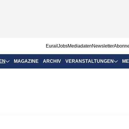
EurailJobs
Mediadaten
Newsletter
Abonn
EN
MAGAZINE
ARCHIV
VERANSTALTUNGEN
ME
Eurailpress-
Veranstaltungen
Rad-Schiene Tagung
 Positionen
IRSA 2025
n & Märkte
Branchentermine
ervices