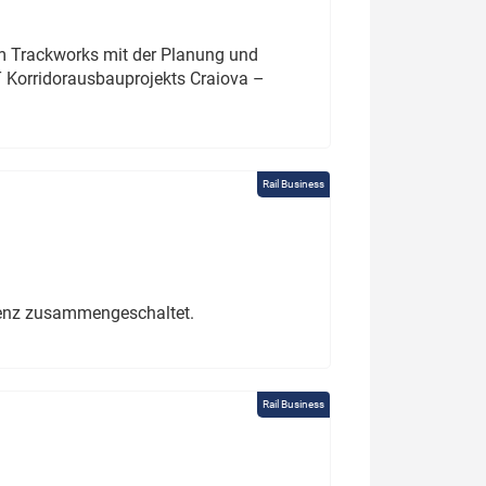
um Trackworks mit der Planung und
 Korridorausbauprojekts Craiova –
Rail Business
erenz zusammengeschaltet.
Rail Business