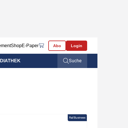
ement
Shop
E-Paper
Abo
Login
Suche
DIATHEK
Rail Business