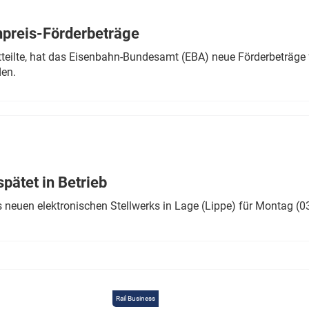
Eurailpress Career Boost
 & Komponenten
preis-Förderbeträge
ur & Ausrüstung
teilte, hat das Eisenbahn-Bundesamt (EBA) neue Förderbeträge 
den.
ätet in Betrieb
 neuen elektronischen Stellwerks in Lage (Lippe) für Montag (0
Rail Business