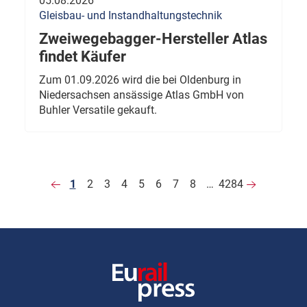
05.08.2026
Gleisbau- und Instandhaltungstechnik
Zweiwegebagger-Hersteller Atlas
findet Käufer
Zum 01.09.2026 wird die bei Oldenburg in
Niedersachsen ansässige Atlas GmbH von
Buhler Versatile gekauft.
1
2
3
4
5
6
7
8
…
4284