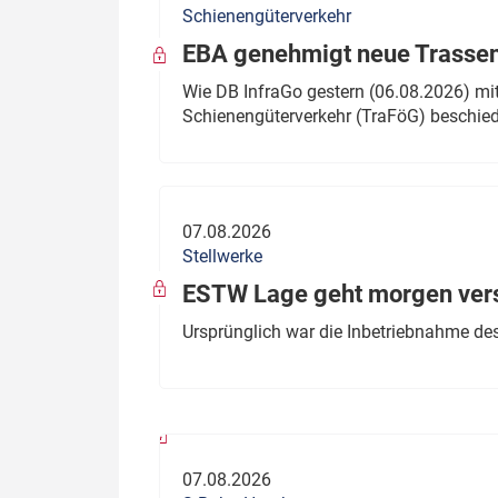
Schienengüterverkehr
Politik
Fahrzeuge
EBA genehmigt neue Trassen
Verbände: Wer spricht für
Infrastrukt
Wie DB InfraGo gestern (06.08.2026) mit
wen?
Schienengüterverkehr (TraFöG) beschie
ÖPNV
Marktplatz: Wer macht was?
Start-Up-Check
07.08.2026
Thema des Monats
Stellwerke
Dossier: Generalsanierung
ESTW Lage geht morgen versp
Dossier: ETCS
Ursprünglich war die Inbetriebnahme des
Dossier:
Stellwerksbesetzung
07.08.2026