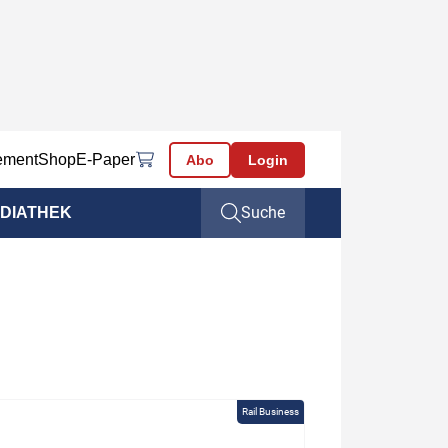
ement
Shop
E-Paper
Abo
Login
Suche
DIATHEK
Rail Business