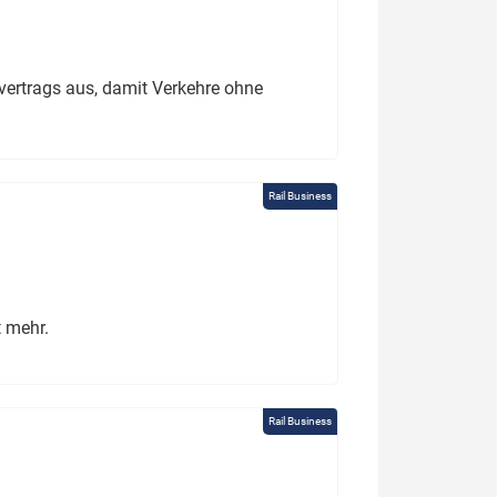
ertrags aus, damit Verkehre ohne
Rail Business
t mehr.
Rail Business