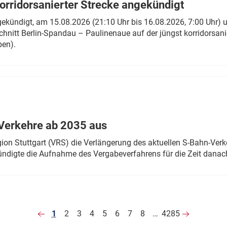
rridorsanierter Strecke angekündigt
gekündigt, am 15.08.2026 (21:10 Uhr bis 16.08.2026, 7:00 Uhr) 
hnitt Berlin-Spandau – Paulinenaue auf der jüngst korridorsan
ben).
Verkehre ab 2035 aus
n Stuttgart (VRS) die Verlängerung des aktuellen S-Bahn-Verk
ndigte die Aufnahme des Vergabeverfahrens für die Zeit danac
1
2
3
4
5
6
7
8
…
4285