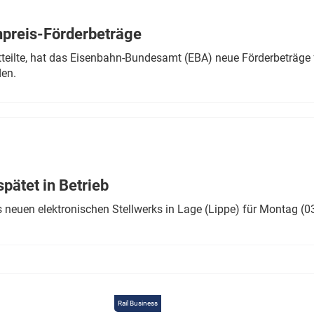
Eurailpress Career Boost
 & Komponenten
preis-Förderbeträge
ur & Ausrüstung
teilte, hat das Eisenbahn-Bundesamt (EBA) neue Förderbeträge 
den.
ätet in Betrieb
 neuen elektronischen Stellwerks in Lage (Lippe) für Montag (0
Rail Business