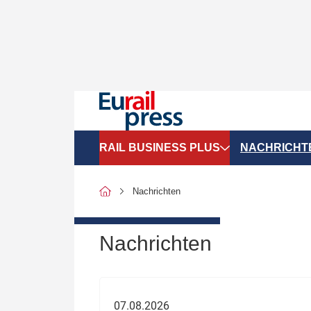
RAIL BUSINESS PLUS
NACHRICHT
Organigramme
Politik
Nachrichten
SGV-Marktdaten
Recht
SPNV-Marktdaten
Personen &
Nachrichten
Bilanzen
Unternehme
Recht
Betrieb & S
07.08.2026