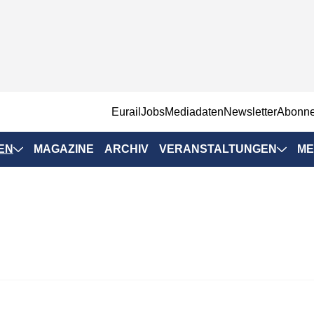
EurailJobs
Mediadaten
Newsletter
Abonn
EN
MAGAZINE
ARCHIV
VERANSTALTUNGEN
ME
Eurailpress-
Veranstaltungen
Rad-Schiene Tagung
 Positionen
IRSA 2025
n & Märkte
Branchentermine
ervices