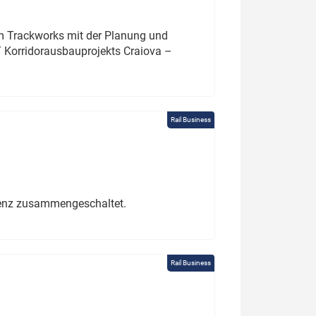
um Trackworks mit der Planung und
 Korridorausbauprojekts Craiova –
Rail Business
erenz zusammengeschaltet.
Rail Business