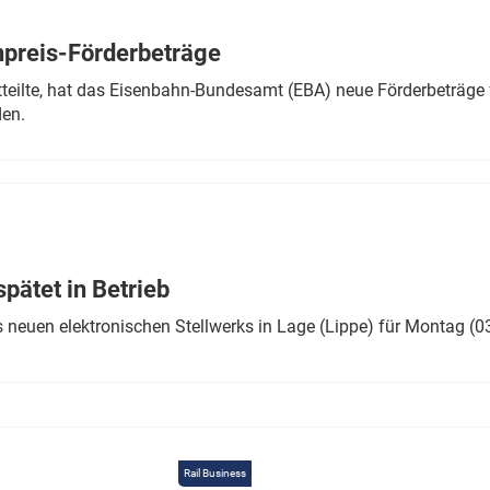
Eurailpress Career Boost
 & Komponenten
preis-Förderbeträge
ur & Ausrüstung
teilte, hat das Eisenbahn-Bundesamt (EBA) neue Förderbeträge 
den.
ätet in Betrieb
 neuen elektronischen Stellwerks in Lage (Lippe) für Montag (0
Rail Business