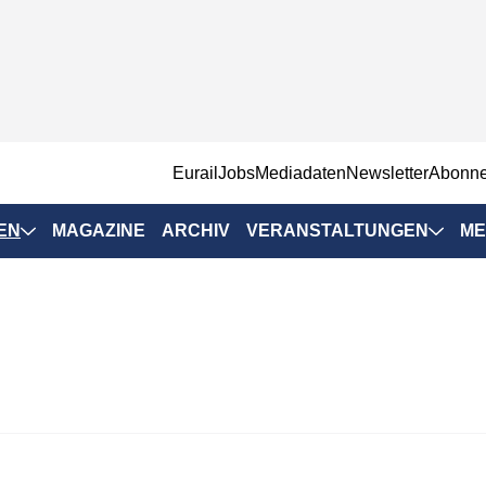
EurailJobs
Mediadaten
Newsletter
Abonn
EN
MAGAZINE
ARCHIV
VERANSTALTUNGEN
ME
Eurailpress-
Veranstaltungen
Rad-Schiene Tagung
 Positionen
IRSA 2025
n & Märkte
Branchentermine
ervices