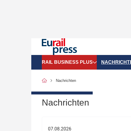
RAIL BUSINESS PLUS
NACHRICHT
Organigramme
Politik
Nachrichten
SGV-Marktdaten
Recht
SPNV-Marktdaten
Personen &
Nachrichten
Bilanzen
Unternehme
Recht
Betrieb & S
07.08.2026