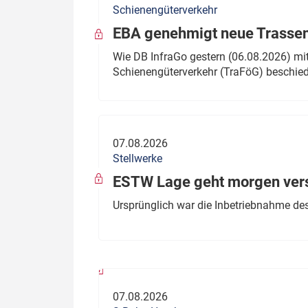
Schienengüterverkehr
Politik
Fahrzeuge
EBA genehmigt neue Trassen
Verbände: Wer spricht für
Infrastrukt
Wie DB InfraGo gestern (06.08.2026) mit
wen?
Schienengüterverkehr (TraFöG) beschie
ÖPNV
Marktplatz: Wer macht was?
Start-Up-Check
07.08.2026
Thema des Monats
Stellwerke
Dossier: Generalsanierung
ESTW Lage geht morgen versp
Dossier: ETCS
Ursprünglich war die Inbetriebnahme des
Dossier:
Stellwerksbesetzung
07.08.2026