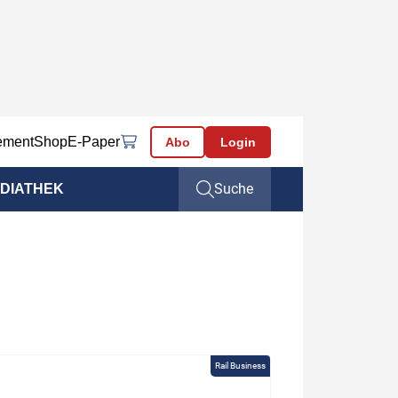
ement
Shop
E-Paper
Abo
Login
Suche
DIATHEK
Rail Business