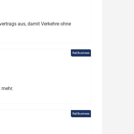
ertrags aus, damit Verkehre ohne
Rail Business
t mehr.
Rail Business