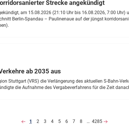
rridorsanierter Strecke angekündigt
gekündigt, am 15.08.2026 (21:10 Uhr bis 16.08.2026, 7:00 Uhr) 
hnitt Berlin-Spandau – Paulinenaue auf der jüngst korridorsan
ben).
Verkehre ab 2035 aus
n Stuttgart (VRS) die Verlängerung des aktuellen S-Bahn-Verk
ndigte die Aufnahme des Vergabeverfahrens für die Zeit danac
1
2
3
4
5
6
7
8
…
4285