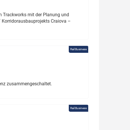
um Trackworks mit der Planung und
 Korridorausbauprojekts Craiova –
Rail Business
erenz zusammengeschaltet.
Rail Business