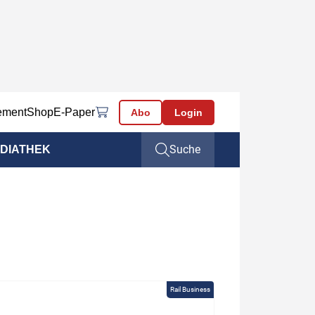
ement
Shop
E-Paper
Abo
Login
Suche
DIATHEK
Rail Business