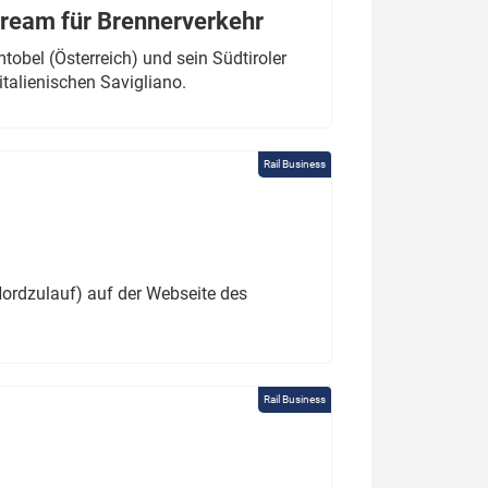
tream für Brennerverkehr
obel (Österreich) und sein Südtiroler
italienischen Savigliano.
Rail Business
ordzulauf) auf der Webseite des
Rail Business