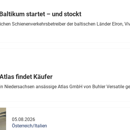
Eurailpress Career Boost
 & Komponenten
altikum startet – und stockt
ur & Ausrüstung
chen Schienenverkehrsbetreiber der baltischen Länder Elron, V
tlas findet Käufer
in Niedersachsen ansässige Atlas GmbH von Buhler Versatile ge
05.08.2026
Österreich/Italien