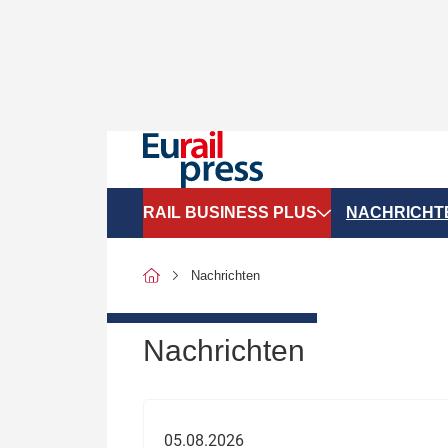
RAIL BUSINESS PLUS
NACHRICHT
Organigramme
Politik
Nachrichten
SGV-Marktdaten
Recht
SPNV-Marktdaten
Personen &
Nachrichten
Bilanzen
Unternehme
Recht
Betrieb & S
05.08.2026