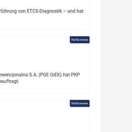
chführung von ETCS-Diagnostik – und hat
Rail Business
onwencjonalna S.A. (PGE GiEK) hat PKP
auftragt.
Rail Business