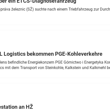
ber ein ETCS-Diagnosefahrzeug
r Správa železnic (SŽ) suchte nach einem Triebfahrzeug zur Dur
TL Logistics bekommen PGE-Kohleverkehre
olens befindliche Energiekonzern PGE Górnictwo i Energetyka K
cs mit dem Transport von Steinkohle, Kalkstein und Kalkmehl be
estation an HŽ