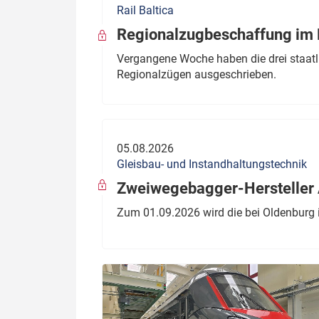
Rail Baltica
Politik
Fahrzeuge
Regionalzugbeschaffung im B
Verbände: Wer spricht für
Infrastrukt
Vergangene Woche haben die drei staatli
wen?
Regionalzügen ausgeschrieben.
ÖPNV
Marktplatz: Wer macht was?
Start-Up-Check
05.08.2026
Thema des Monats
Gleisbau- und Instandhaltungstechnik
Dossier: Generalsanierung
Zweiwegebagger-Hersteller A
Dossier: ETCS
Zum 01.09.2026 wird die bei Oldenburg 
Dossier:
Stellwerksbesetzung