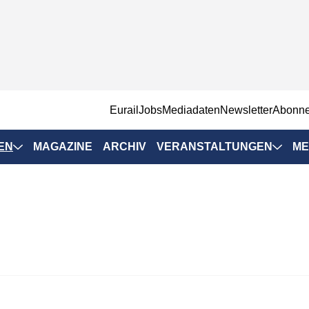
EurailJobs
Mediadaten
Newsletter
Abonn
EN
MAGAZINE
ARCHIV
VERANSTALTUNGEN
ME
Eurailpress-
Veranstaltungen
Rad-Schiene Tagung
 Positionen
IRSA 2025
n & Märkte
Branchentermine
ervices