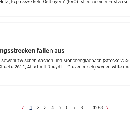
Netz „Expressverkehr Ostbayern“ (EVO) ist es zu einer Fristver
ngsstrecken fallen aus
 es sowohl zwischen Aachen und Mönchengladbach (Strecke 2550,
recke 2611, Abschnitt Rheydt – Grevenbroich) wegen witterun
1
2
3
4
5
6
7
8
…
4283