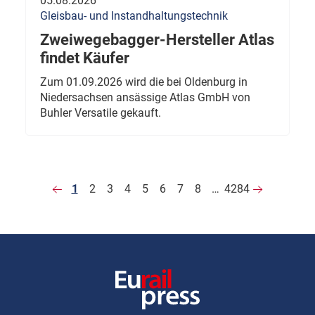
05.08.2026
Gleisbau- und Instandhaltungstechnik
Zweiwegebagger-Hersteller Atlas
findet Käufer
Zum 01.09.2026 wird die bei Oldenburg in
Niedersachsen ansässige Atlas GmbH von
Buhler Versatile gekauft.
1
2
3
4
5
6
7
8
…
4284