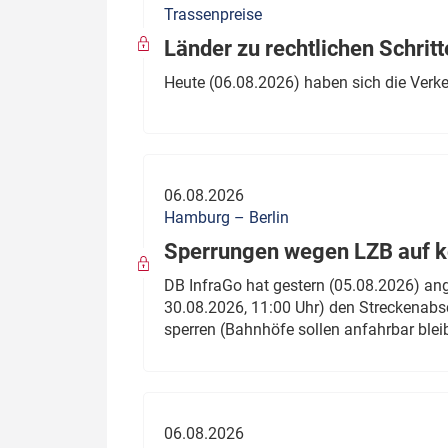
Trassenpreise
Politik
Fahrzeuge
Länder zu rechtlichen Schritt
Verbände: Wer spricht für
Infrastrukt
Heute (06.08.2026) haben sich die Verk
wen?
ÖPNV
Marktplatz: Wer macht was?
Start-Up-Check
06.08.2026
Thema des Monats
Hamburg – Berlin
Sperrungen wegen LZB auf ko
Dossier: Generalsanierung
DB InfraGo hat gestern (05.08.2026) an
Dossier: ETCS
30.08.2026, 11:00 Uhr) den Streckenabsc
sperren (Bahnhöfe sollen anfahrbar blei
Dossier:
Stellwerksbesetzung
06.08.2026