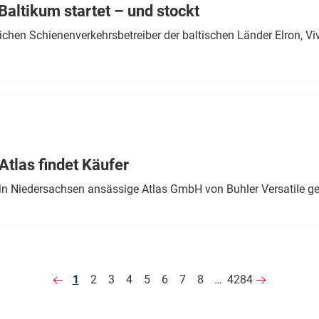
altikum startet – und stockt
chen Schienenverkehrsbetreiber der baltischen Länder Elron, V
tlas findet Käufer
in Niedersachsen ansässige Atlas GmbH von Buhler Versatile ge
1
2
3
4
5
6
7
8
…
4284