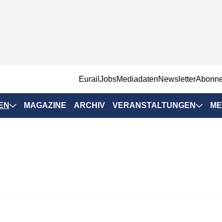
EurailJobs
Mediadaten
Newsletter
Abonn
EN
MAGAZINE
ARCHIV
VERANSTALTUNGEN
ME
Eurailpress-
Veranstaltungen
Rad-Schiene Tagung
 Positionen
IRSA 2025
n & Märkte
Branchentermine
ervices