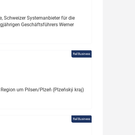
e, Schweizer Systemanbieter für die
angjährigen Geschäftsführers Werner
Rail Business
 Region um Pilsen/Plzeň (Plzeňský kraj)
Rail Business