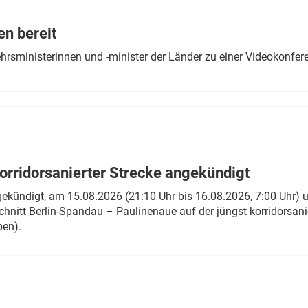
Eurailpress Career Boost
 & Komponenten
en bereit
ur & Ausrüstung
ehrsministerinnen und -minister der Länder zu einer Videokonf
rridorsanierter Strecke angekündigt
gekündigt, am 15.08.2026 (21:10 Uhr bis 16.08.2026, 7:00 Uhr) 
hnitt Berlin-Spandau – Paulinenaue auf der jüngst korridorsan
ben).