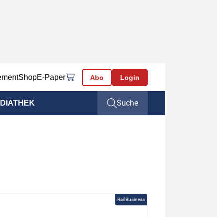
ement
Shop
E-Paper
Abo
Login
Suche
DIATHEK
Rail Business