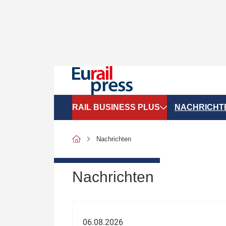
RAIL BUSINESS PLUS
NACHRICHT
Organigramme
Politik
Nachrichten
SGV-Marktdaten
Recht
SPNV-Marktdaten
Personen &
Nachrichten
Bilanzen
Unternehme
Recht
Betrieb & S
06.08.2026