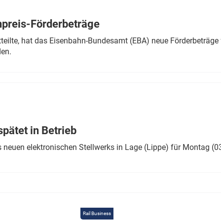
Eurailpress Career Boost
 & Komponenten
preis-Förderbeträge
ur & Ausrüstung
teilte, hat das Eisenbahn-Bundesamt (EBA) neue Förderbeträge 
den.
ätet in Betrieb
 neuen elektronischen Stellwerks in Lage (Lippe) für Montag (0
Rail Business