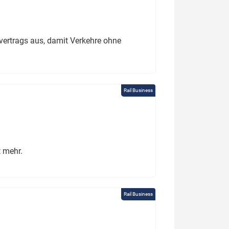
ertrags aus, damit Verkehre ohne
Rail Business
t mehr.
Rail Business