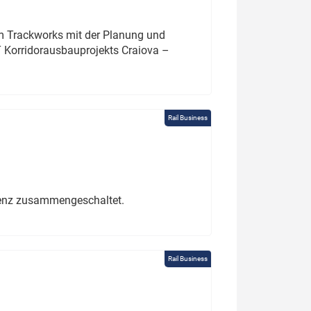
um Trackworks mit der Planung und
 Korridorausbauprojekts Craiova –
Rail Business
erenz zusammengeschaltet.
Rail Business