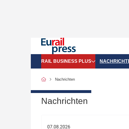
RAIL BUSINESS PLUS
NACHRICHT
Organigramme
Politik
Nachrichten
SGV-Marktdaten
Recht
SPNV-Marktdaten
Personen &
Nachrichten
Bilanzen
Unternehme
Recht
Betrieb & S
07.08.2026