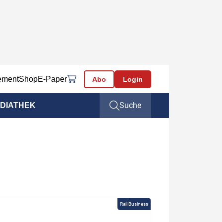
ement
Shop
E-Paper
Abo
Login
Suche
DIATHEK
Rail Business