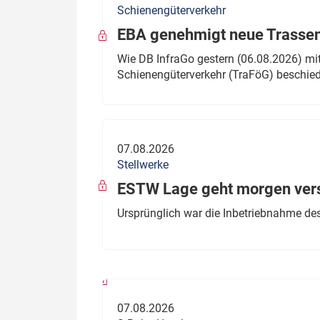
Schienengüterverkehr
Politik
Fahrzeuge
EBA genehmigt neue Trassen
Verbände: Wer spricht für
Infrastrukt
Wie DB InfraGo gestern (06.08.2026) mit
wen?
Schienengüterverkehr (TraFöG) beschie
ÖPNV
Marktplatz: Wer macht was?
Start-Up-Check
07.08.2026
Thema des Monats
Stellwerke
Dossier: Generalsanierung
ESTW Lage geht morgen versp
Dossier: ETCS
Ursprünglich war die Inbetriebnahme des
Dossier:
Stellwerksbesetzung
07.08.2026