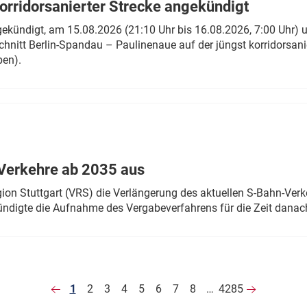
rridorsanierter Strecke angekündigt
gekündigt, am 15.08.2026 (21:10 Uhr bis 16.08.2026, 7:00 Uhr) 
hnitt Berlin-Spandau – Paulinenaue auf der jüngst korridorsan
ben).
Verkehre ab 2035 aus
n Stuttgart (VRS) die Verlängerung des aktuellen S-Bahn-Verk
ndigte die Aufnahme des Vergabeverfahrens für die Zeit danac
1
2
3
4
5
6
7
8
…
4285