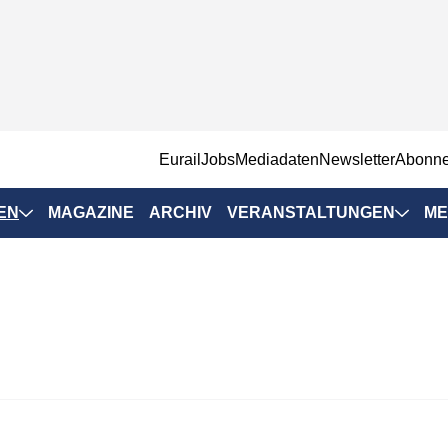
EurailJobs
Mediadaten
Newsletter
Abonn
EN
MAGAZINE
ARCHIV
VERANSTALTUNGEN
ME
Eurailpress-
Veranstaltungen
Rad-Schiene Tagung
 Positionen
IRSA 2025
n & Märkte
Branchentermine
ervices