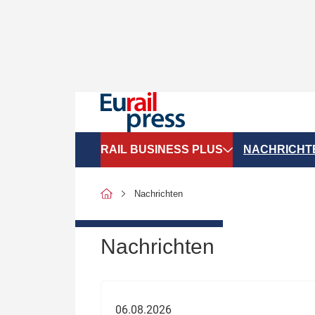
RAIL BUSINESS PLUS
NACHRICHT
Organigramme
Politik
Nachrichten
SGV-Marktdaten
Recht
SPNV-Marktdaten
Personen &
Nachrichten
Bilanzen
Unternehme
Recht
Betrieb & S
06.08.2026