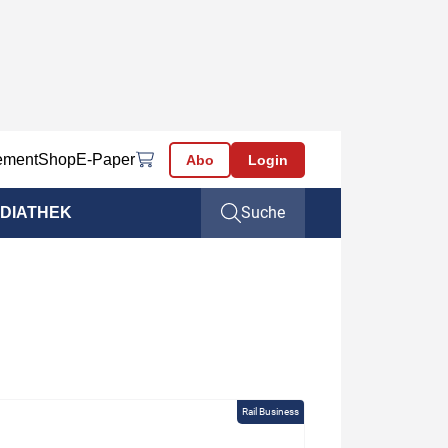
ement
Shop
E-Paper
Abo
Login
Suche
DIATHEK
Rail Business