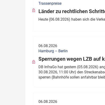
Trassenpreise
Politik
Fahrzeuge
Länder zu rechtlichen Schritt
Verbände: Wer spricht für
Infrastrukt
Heute (06.08.2026) haben sich die Verk
wen?
ÖPNV
Marktplatz: Wer macht was?
Start-Up-Check
06.08.2026
Thema des Monats
Hamburg – Berlin
Sperrungen wegen LZB auf ko
Dossier: Generalsanierung
DB InfraGo hat gestern (05.08.2026) an
Dossier: ETCS
30.08.2026, 11:00 Uhr) den Streckenabsc
sperren (Bahnhöfe sollen anfahrbar blei
Dossier:
Stellwerksbesetzung
06.08.2026