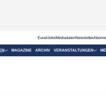
EurailJobs
Mediadaten
Newsletter
Abonn
EN
MAGAZINE
ARCHIV
VERANSTALTUNGEN
ME
Eurailpress-
Veranstaltungen
Rad-Schiene Tagung
 Positionen
IRSA 2025
n & Märkte
Branchentermine
ervices