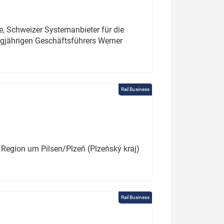
e, Schweizer Systemanbieter für die
angjährigen Geschäftsführers Werner
Rail Business
 Region um Pilsen/Plzeň (Plzeňský kraj)
Rail Business