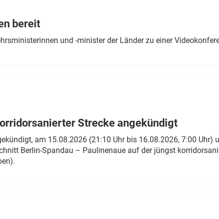
Eurailpress Career Boost
 & Komponenten
en bereit
ur & Ausrüstung
ehrsministerinnen und -minister der Länder zu einer Videokonf
rridorsanierter Strecke angekündigt
gekündigt, am 15.08.2026 (21:10 Uhr bis 16.08.2026, 7:00 Uhr) 
hnitt Berlin-Spandau – Paulinenaue auf der jüngst korridorsan
ben).