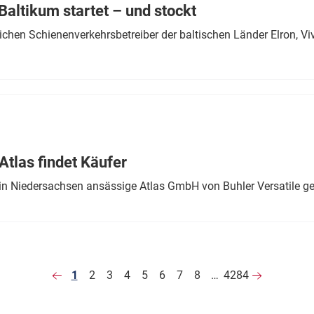
altikum startet – und stockt
chen Schienenverkehrsbetreiber der baltischen Länder Elron, V
tlas findet Käufer
in Niedersachsen ansässige Atlas GmbH von Buhler Versatile ge
1
2
3
4
5
6
7
8
…
4284