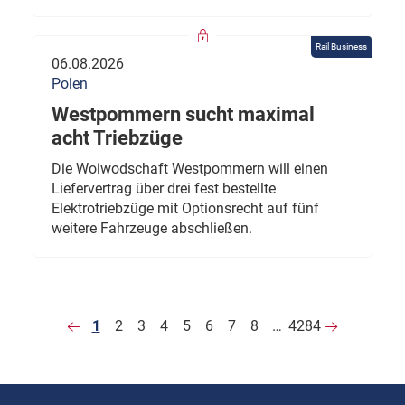
Rail Business
06.08.2026
Polen
Westpommern sucht maximal
acht Triebzüge
Die Woiwodschaft Westpommern will einen
Liefervertrag über drei fest bestellte
Elektrotriebzüge mit Optionsrecht auf fünf
weitere Fahrzeuge abschließen.
1
2
3
4
5
6
7
8
…
4284