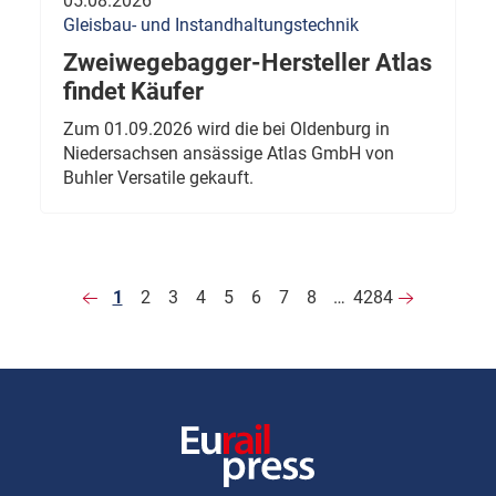
05.08.2026
Gleisbau- und Instandhaltungstechnik
Zweiwegebagger-Hersteller Atlas
findet Käufer
Zum 01.09.2026 wird die bei Oldenburg in
Niedersachsen ansässige Atlas GmbH von
Buhler Versatile gekauft.
1
2
3
4
5
6
7
8
…
4284