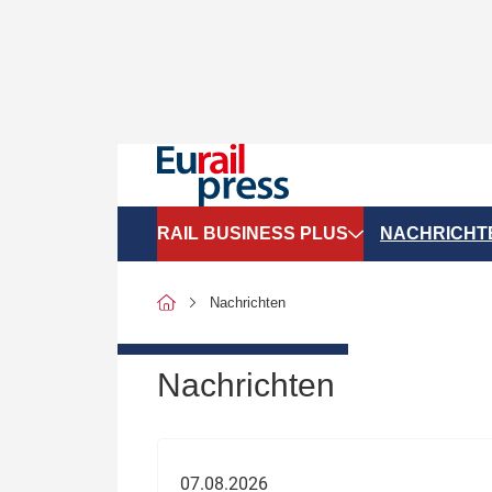
RAIL BUSINESS PLUS
NACHRICHT
Organigramme
Politik
Nachrichten
SGV-Marktdaten
Recht
SPNV-Marktdaten
Personen &
Nachrichten
Bilanzen
Unternehme
Recht
Betrieb & S
07.08.2026