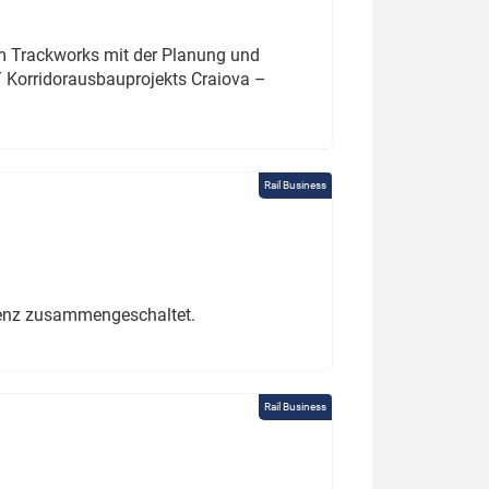
um Trackworks mit der Planung und
 Korridorausbauprojekts Craiova –
Rail Business
erenz zusammengeschaltet.
Rail Business