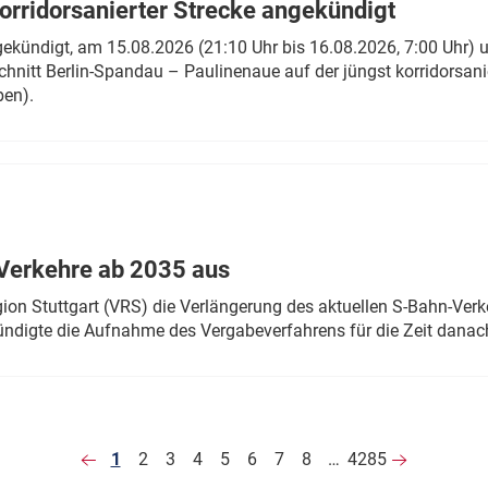
rridorsanierter Strecke angekündigt
gekündigt, am 15.08.2026 (21:10 Uhr bis 16.08.2026, 7:00 Uhr) 
hnitt Berlin-Spandau – Paulinenaue auf der jüngst korridorsan
ben).
Verkehre ab 2035 aus
n Stuttgart (VRS) die Verlängerung des aktuellen S-Bahn-Verk
ndigte die Aufnahme des Vergabeverfahrens für die Zeit danac
1
2
3
4
5
6
7
8
…
4285