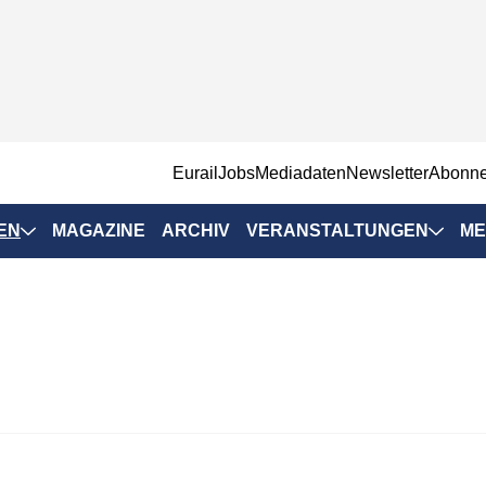
EurailJobs
Mediadaten
Newsletter
Abonn
EN
MAGAZINE
ARCHIV
VERANSTALTUNGEN
ME
Eurailpress-
Veranstaltungen
Rad-Schiene Tagung
 Positionen
IRSA 2025
n & Märkte
Branchentermine
ervices