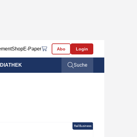
ement
Shop
E-Paper
Abo
Login
Suche
DIATHEK
Rail Business