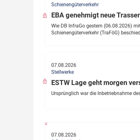
Schienengüterverkehr
Politik
Fahrzeuge
EBA genehmigt neue Trassen
Verbände: Wer spricht für
Infrastrukt
Wie DB InfraGo gestern (06.08.2026) mit
wen?
Schienengüterverkehr (TraFöG) beschie
ÖPNV
Marktplatz: Wer macht was?
Start-Up-Check
07.08.2026
Thema des Monats
Stellwerke
Dossier: Generalsanierung
ESTW Lage geht morgen versp
Dossier: ETCS
Ursprünglich war die Inbetriebnahme des
Dossier:
Stellwerksbesetzung
07.08.2026