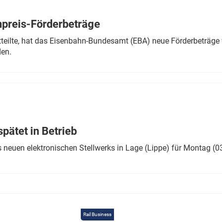
Eurailpress Career Boost
 & Komponenten
preis-Förderbeträge
ur & Ausrüstung
teilte, hat das Eisenbahn-Bundesamt (EBA) neue Förderbeträge 
den.
ätet in Betrieb
 neuen elektronischen Stellwerks in Lage (Lippe) für Montag (0
Rail Business