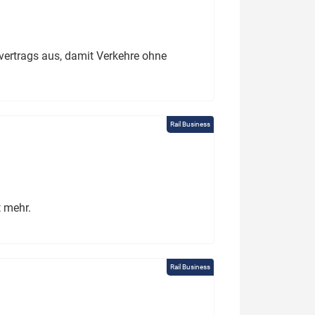
ertrags aus, damit Verkehre ohne
Rail Business
t mehr.
Rail Business