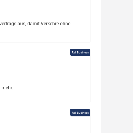
ertrags aus, damit Verkehre ohne
Rail Business
t mehr.
Rail Business