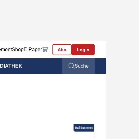
ement
Shop
E-Paper
Abo
Login
Suche
DIATHEK
Rail Business