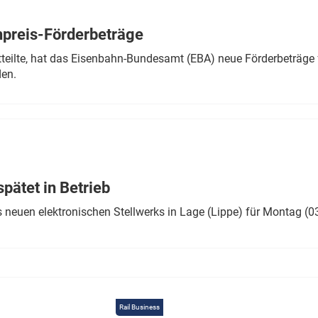
Eurailpress Career Boost
 & Komponenten
preis-Förderbeträge
ur & Ausrüstung
teilte, hat das Eisenbahn-Bundesamt (EBA) neue Förderbeträge 
den.
ätet in Betrieb
 neuen elektronischen Stellwerks in Lage (Lippe) für Montag (0
Rail Business