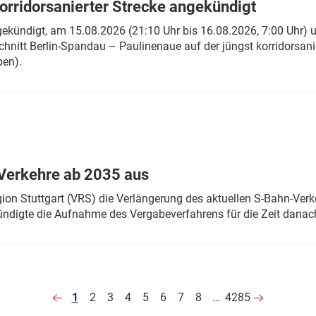
rridorsanierter Strecke angekündigt
gekündigt, am 15.08.2026 (21:10 Uhr bis 16.08.2026, 7:00 Uhr) 
hnitt Berlin-Spandau – Paulinenaue auf der jüngst korridorsan
ben).
Verkehre ab 2035 aus
n Stuttgart (VRS) die Verlängerung des aktuellen S-Bahn-Verk
ndigte die Aufnahme des Vergabeverfahrens für die Zeit danac
1
2
3
4
5
6
7
8
…
4285