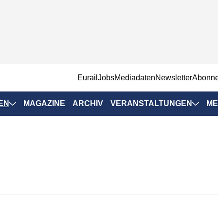
EurailJobs
Mediadaten
Newsletter
Abonn
EN
MAGAZINE
ARCHIV
VERANSTALTUNGEN
ME
Eurailpress-
Veranstaltungen
Rad-Schiene Tagung
 Positionen
IRSA 2025
n & Märkte
Branchentermine
ervices