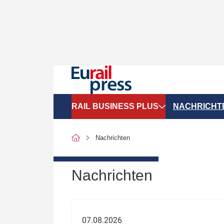
RAIL BUSINESS PLUS
NACHRICHT
Organigramme
Politik
Nachrichten
SGV-Marktdaten
Recht
SPNV-Marktdaten
Personen &
Nachrichten
Bilanzen
Unternehme
Recht
Betrieb & S
07.08.2026