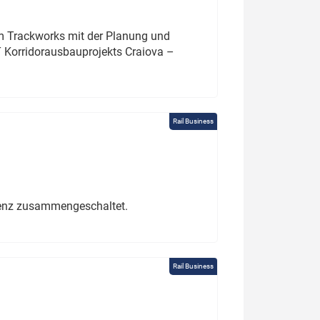
um Trackworks mit der Planung und
 Korridorausbauprojekts Craiova –
Rail Business
erenz zusammengeschaltet.
Rail Business