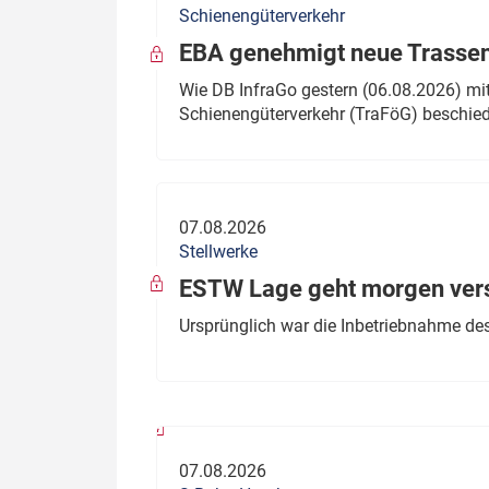
Schienengüterverkehr
Politik
Fahrzeuge
EBA genehmigt neue Trassen
Verbände: Wer spricht für
Infrastrukt
Wie DB InfraGo gestern (06.08.2026) mit
wen?
Schienengüterverkehr (TraFöG) beschie
ÖPNV
Marktplatz: Wer macht was?
Start-Up-Check
07.08.2026
Thema des Monats
Stellwerke
Dossier: Generalsanierung
ESTW Lage geht morgen versp
Dossier: ETCS
Ursprünglich war die Inbetriebnahme des
Dossier:
Stellwerksbesetzung
07.08.2026